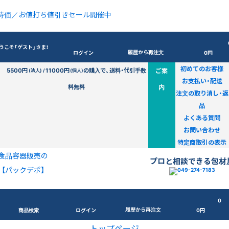
特価／お値打ち値引きセール開催中
うこそ「ゲスト」さま！
履歴から再注文
ログイン
0円
初めてのお客様
5500円
11000円
の購入で、送料・代引手数
ご案
(法人) /
(個人)
お支払い・配送
料無料
内
注文の取り消し・返
品
よくある質問
お問い合わせ
特定商取引の表示
食品容器販売の
プロと相談できる包材
【パックデポ】
0
履歴から再注文
商品検索
ログイン
0円
トップページ