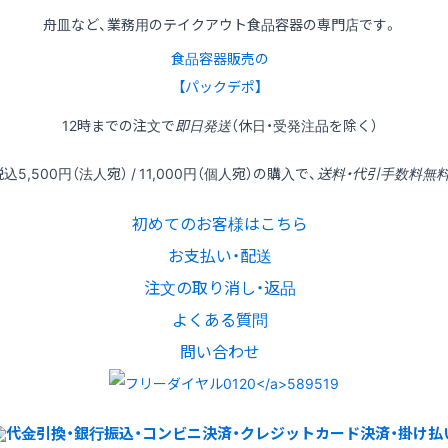
舟皿など、業務用のテイクアウト食品容器の専門店です。
食品容器販売の
【パックデポ】
12時
までの
注文
で
即日発送
（休日・受発注品を除く）
税込
5,500円
（法人宛） /
11,000円
（個人宛）の
購入
で、
送料・代引手数料無
初めてのお客様はこちら
お支払い・配送
注文の取り消し・返品
よくある質問
問い合わせ