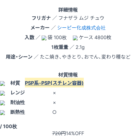
詳細情報
フリガナ
／ フナザラ ムジ チュウ
メーカー
／
シーピー化成株式会社
入数
／
袋 100枚
ケース 4800枚
1枚重量
／ 2.1g
用途・シーン
／ たこ焼き、やきとり、おでん、変わり種など
材質情報
材質
PSP系-PSP(スチレン容器)
レンジ
×
耐油性
×
断熱性
○
/ 100枚
720円
14%OFF