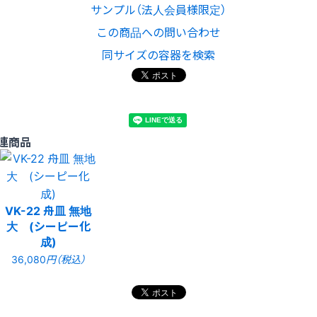
サンプル（法人会員様限定）
この商品への問い合わせ
同サイズの容器を検索
連商品
VK-22 舟皿 無地
大 (シーピー化
成)
36,080
円（税込）