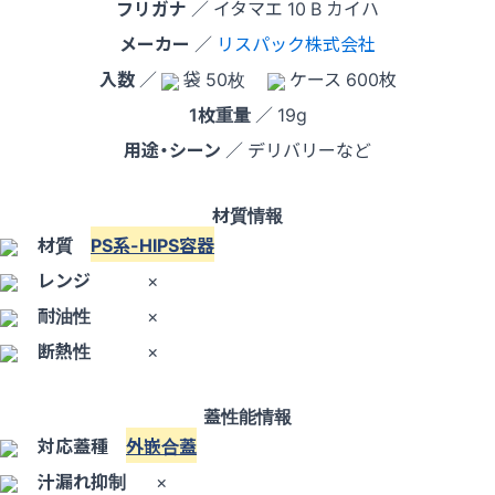
フリガナ
／ イタマエ 10 B カイハ
メーカー
／
リスパック株式会社
入数
／
袋 50枚
ケース 600枚
1枚重量
／ 19g
用途・シーン
／ デリバリーなど
材質情報
材質
PS系-HIPS容器
レンジ
×
耐油性
×
断熱性
×
蓋性能情報
対応蓋種
外嵌合蓋
汁漏れ抑制
×