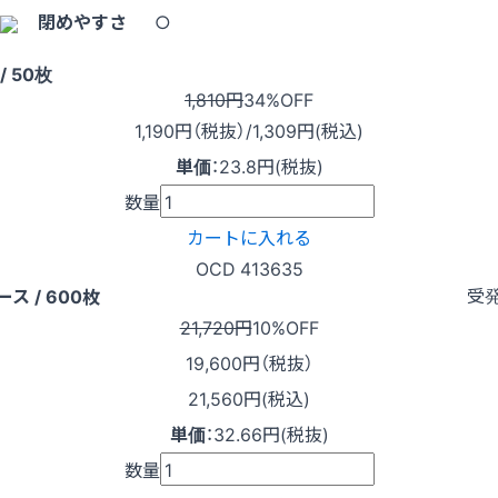
閉めやすさ
○
/ 50枚
1,810円
34%OFF
1,190
円（税抜）
/1,309円
(税込)
単価
：
23.8円(税抜)
数量
カートに入れる
OCD 413635
受
ース / 600枚
21,720円
10%OFF
19,600
円（税抜）
21,560円(税込)
単価
：
32.66円(税抜)
数量