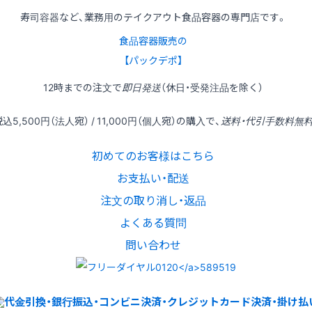
寿司容器など、業務用のテイクアウト食品容器の専門店です。
食品容器販売の
【パックデポ】
12時
までの
注文
で
即日発送
（休日・受発注品を除く）
税込
5,500円
（法人宛） /
11,000円
（個人宛）の
購入
で、
送料・代引手数料無
初めてのお客様はこちら
お支払い・配送
注文の取り消し・返品
よくある質問
問い合わせ