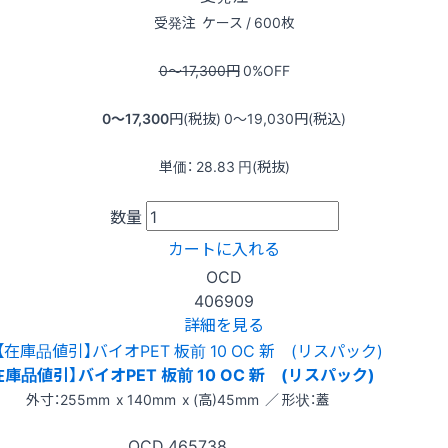
受発注
ケース / 600枚
0〜17,300
円
0
%OFF
0〜17,300
円(税抜)
0〜19,030
円(税込)
単価：
28.83
円(税抜)
数量
カートに入れる
OCD
406909
詳細を見る
在庫品値引】バイオPET 板前 10 OC 新 (リスパック)
外寸：255mm x 140mm x (高)45mm ／ 形状：蓋
OCD
465738