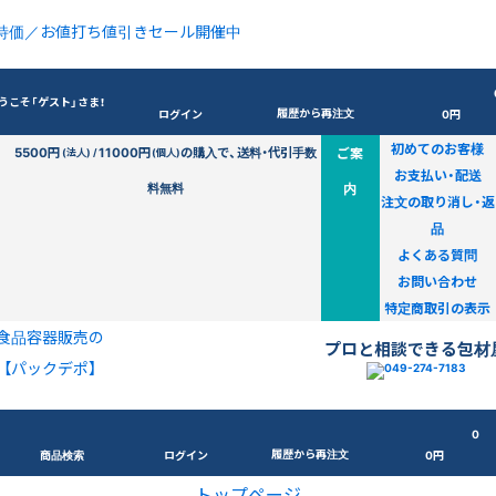
特価／お値打ち値引きセール開催中
うこそ「ゲスト」さま！
履歴から再注文
ログイン
0円
初めてのお客様
5500円
11000円
の購入で、送料・代引手数
ご案
(法人) /
(個人)
お支払い・配送
料無料
内
注文の取り消し・返
品
よくある質問
お問い合わせ
特定商取引の表示
食品容器販売の
プロと相談できる包材
【パックデポ】
0
履歴から再注文
商品検索
ログイン
0円
トップページ