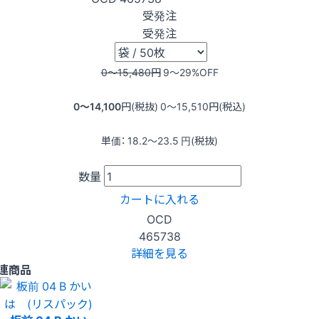
受発注
受発注
0〜15,480
円
9〜29
%OFF
0〜14,100
円(税抜)
0〜15,510
円(税込)
単価：
18.2〜23.5
円(税抜)
数量
カートに入れる
OCD
465738
詳細を見る
連商品