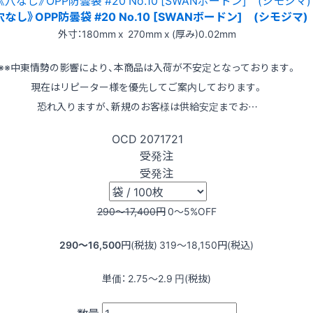
穴なし》OPP防曇袋 #20 No.10 [SWANボードン] (シモジマ)
外寸：180mm x 270mm x (厚み)0.02mm
※※中東情勢の影響により、本商品は入荷が不安定となっております。
現在はリピーター様を優先してご案内しております。
恐れ入りますが、新規のお客様は供給安定までお…
OCD
2071721
受発注
受発注
290〜17,400
円
0〜5
%OFF
290〜16,500
円(税抜)
319〜18,150
円(税込)
単価：
2.75〜2.9
円(税抜)
数量