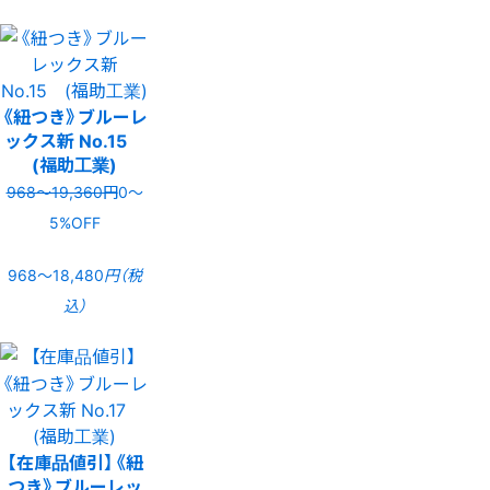
《紐つき》ブルーレ
ックス新 No.15
(福助工業)
968〜19,360円
0〜
5%OFF
968〜18,480
円（税
込）
【在庫品値引】《紐
つき》ブルーレッ