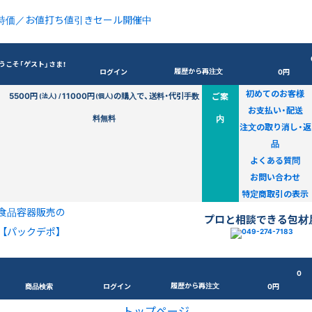
特価／お値打ち値引きセール開催中
うこそ「ゲスト」さま！
履歴から再注文
ログイン
0円
初めてのお客様
5500円
11000円
の購入で、送料・代引手数
ご案
(法人) /
(個人)
お支払い・配送
料無料
内
注文の取り消し・返
品
よくある質問
お問い合わせ
特定商取引の表示
食品容器販売の
プロと相談できる包材
【パックデポ】
0
履歴から再注文
商品検索
ログイン
0円
トップページ