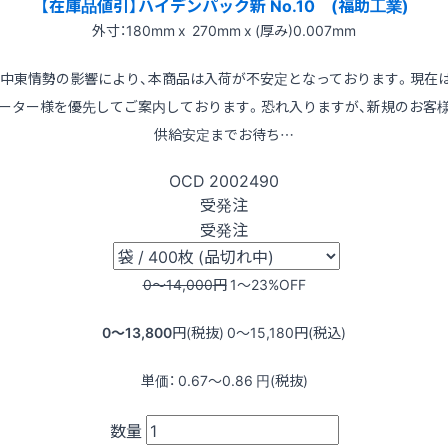
【在庫品値引】ハイデンパック新 No.10 (福助工業)
外寸：180mm x 270mm x (厚み)0.007mm
※中東情勢の影響により、本商品は入荷が不安定となっております。現在
ーター様を優先してご案内しております。恐れ入りますが、新規のお客
供給安定までお待ち…
OCD
2002490
受発注
受発注
0〜14,000
円
1〜23
%OFF
0〜13,800
円(税抜)
0〜15,180
円(税込)
単価：
0.67〜0.86
円(税抜)
数量