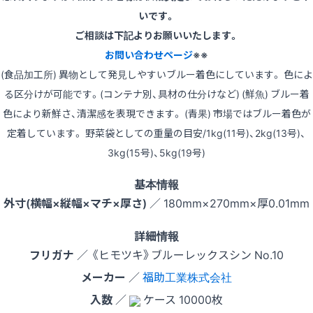
いです。
ご相談は下記よりお願いいたします。
お問い合わせページ
※※
(食品加工所) 異物として発見しやすいブルー着色にしています。 色によ
る区分けが可能です。(コンテナ別、具材の仕分けなど) (鮮魚) ブルー着
色により新鮮さ、清潔感を表現できます。 (青果) 市場ではブルー着色が
定着しています。 野菜袋としての重量の目安/1kg(11号)、2kg(13号)、
3kg(15号)、5kg(19号)
基本情報
外寸(横幅×縦幅×マチ×厚さ)
／ 180mm×270mm×厚0.01mm
詳細情報
フリガナ
／ 《ヒモツキ》ブルーレックスシン No.10
メーカー
／
福助工業株式会社
入数
／
ケース 10000枚