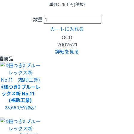
単価：
26.1
円(税抜)
数量
カートに入れる
OCD
2002521
詳細を見る
連商品
《紐つき》ブルーレ
ックス新 No.11
(福助工業)
23,650
円（税込）