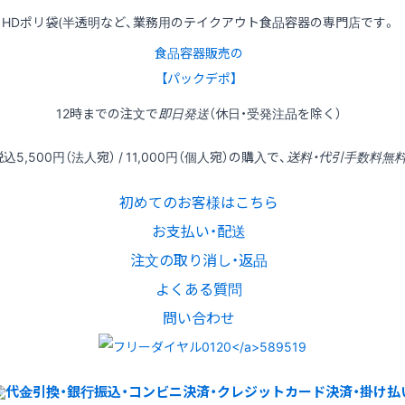
HDポリ袋(半透明など、業務用のテイクアウト食品容器の専門店です。
食品容器販売の
【パックデポ】
12時
までの
注文
で
即日発送
（休日・受発注品を除く）
税込
5,500円
（法人宛） /
11,000円
（個人宛）の
購入
で、
送料・代引手数料無
初めてのお客様はこちら
お支払い・配送
注文の取り消し・返品
よくある質問
問い合わせ