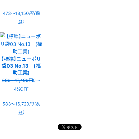
473〜18,150
円（税
込）
【標準】ニューポリ
袋03 No.13 (福
助工業)
583〜17,490円
0〜
4%OFF
583〜16,720
円（税
込）