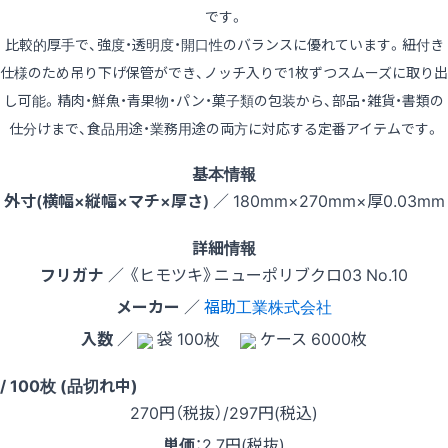
です。
比較的厚手で、強度・透明度・開口性のバランスに優れています。紐付き
仕様のため吊り下げ保管ができ、ノッチ入りで1枚ずつスムーズに取り出
し可能。精肉・鮮魚・青果物・パン・菓子類の包装から、部品・雑貨・書類の
仕分けまで、食品用途・業務用途の両方に対応する定番アイテムです。
基本情報
外寸(横幅×縦幅×マチ×厚さ)
／ 180mm×270mm×厚0.03mm
詳細情報
フリガナ
／ 《ヒモツキ》ニューポリブクロ03 No.10
メーカー
／
福助工業株式会社
入数
／
袋 100枚
ケース 6000枚
 / 100枚 (品切れ中)
270
円（税抜）
/297円
(税込)
単価
：
2.7円(税抜)