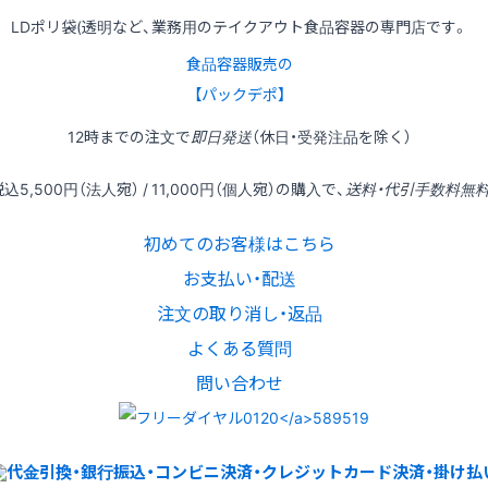
LDポリ袋(透明など、業務用のテイクアウト食品容器の専門店です。
食品容器販売の
【パックデポ】
12時
までの
注文
で
即日発送
（休日・受発注品を除く）
税込
5,500円
（法人宛） /
11,000円
（個人宛）の
購入
で、
送料・代引手数料無
初めてのお客様はこちら
お支払い・配送
注文の取り消し・返品
よくある質問
問い合わせ