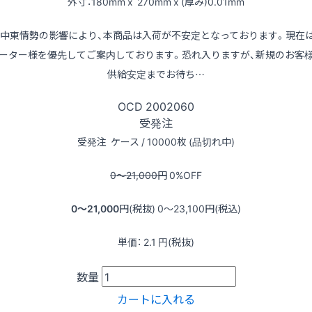
外寸：180mm x 270mm x (厚み)0.01mm
※中東情勢の影響により、本商品は入荷が不安定となっております。現在
ーター様を優先してご案内しております。恐れ入りますが、新規のお客
供給安定までお待ち…
OCD
2002060
受発注
受発注
ケース / 10000枚 (品切れ中)
0〜21,000
円
0
%OFF
0〜21,000
円(税抜)
0〜23,100
円(税込)
単価：
2.1
円(税抜)
数量
カートに入れる