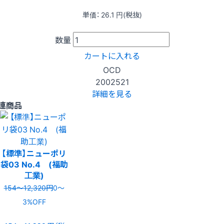
単価：
26.1
円(税抜)
数量
カートに入れる
OCD
2002521
詳細を見る
連商品
【標準】ニューポリ
袋03 No.4 (福助
工業)
154〜12,320円
0〜
3%OFF