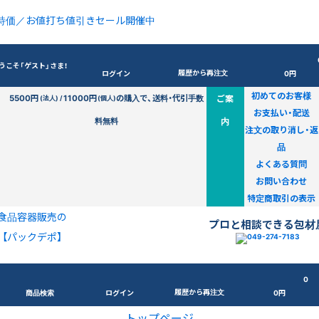
特価／お値打ち値引きセール開催中
うこそ「ゲスト」さま！
履歴から再注文
ログイン
0円
初めてのお客様
5500円
11000円
の購入で、送料・代引手数
ご案
(法人) /
(個人)
お支払い・配送
料無料
内
注文の取り消し・返
品
よくある質問
お問い合わせ
特定商取引の表示
食品容器販売の
プロと相談できる包材
【パックデポ】
0
履歴から再注文
商品検索
ログイン
0円
トップページ