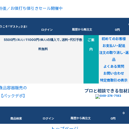
特価／お値打ち値引きセール開催中
うこそ「ゲスト」さま！
履歴から再注文
ログイン
0円
初めてのお客様
5500円
11000円
の購入で、送料・代引手数
ご案
(法人) /
(個人)
お支払い・配送
料無料
内
注文の取り消し・返
品
よくある質問
お問い合わせ
特定商取引の表示
食品容器販売の
プロと相談できる包材
【パックデポ】
0
履歴から再注文
商品検索
ログイン
0円
トップページ