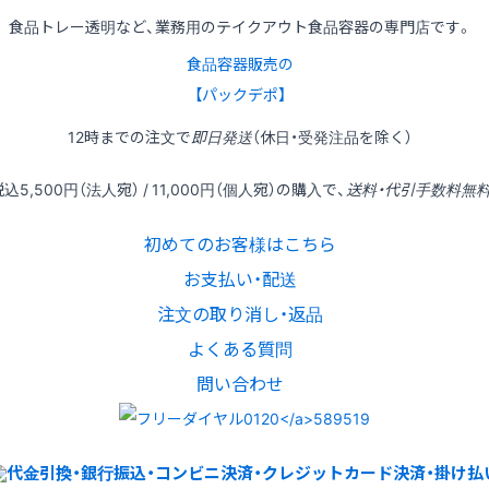
食品トレー透明など、業務用のテイクアウト食品容器の専門店です。
食品容器販売の
【パックデポ】
12時
までの
注文
で
即日発送
（休日・受発注品を除く）
税込
5,500円
（法人宛） /
11,000円
（個人宛）の
購入
で、
送料・代引手数料無
初めてのお客様はこちら
お支払い・配送
注文の取り消し・返品
よくある質問
問い合わせ