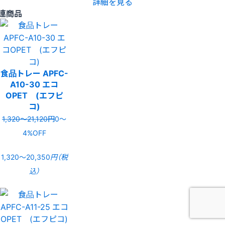
詳細を見る
連商品
食品トレー APFC-
A10-30 エコ
OPET (エフピ
コ)
1,320〜21,120円
0〜
4%OFF
1,320〜20,350
円（税
込）