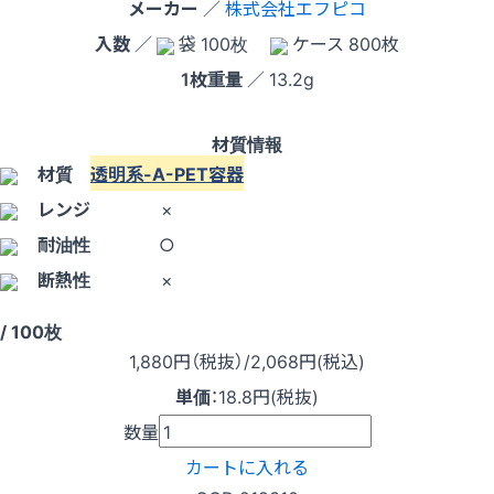
メーカー
／
株式会社エフピコ
入数
／
袋 100枚
ケース 800枚
1枚重量
／ 13.2g
材質情報
材質
透明系-A-PET容器
レンジ
×
耐油性
○
断熱性
×
/ 100枚
1,880
円（税抜）
/2,068円
(税込)
単価
：
18.8円(税抜)
数量
カートに入れる