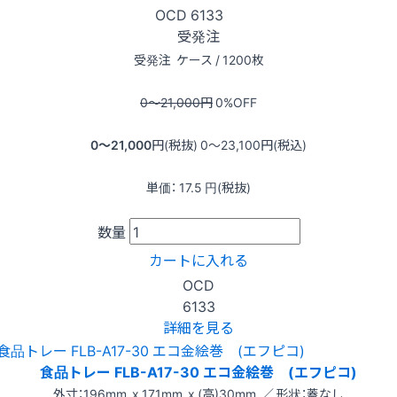
OCD
6133
受発注
受発注
ケース / 1200枚
0〜21,000
円
0
%OFF
0〜21,000
円(税抜)
0〜23,100
円(税込)
単価：
17.5
円(税抜)
数量
カートに入れる
OCD
6133
詳細を見る
食品トレー FLB-A17-30 エコ金絵巻 (エフピコ)
外寸：196mm x 171mm x (高)30mm ／ 形状：蓋なし