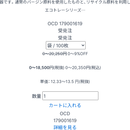
器です。通常のバージン原料を使用したものと、リサイクル原料を利用
エコトレーシリーズ…
OCD
179001619
受発注
受発注
0〜20,250
円
0〜9
%OFF
0〜18,500
円(税抜)
0〜20,350
円(税込)
単価：
12.33〜13.5
円(税抜)
数量
カートに入れる
OCD
179001619
詳細を見る