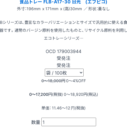
食品トレー FLB-A17-30 日光 (エフピコ)
外寸：196mm x 171mm x (高)30mm ／ 形状：蓋なし
LBシリーズは、豊富なカラーバリエーションとサイズで汎用的に使える
器です。通常のバージン原料を使用したものと、リサイクル原料を利用
エコトレーシリーズ…
OCD
179003944
受発注
受発注
0〜18,000
円
0〜4
%OFF
0〜17,200
円(税抜)
0〜18,920
円(税込)
単価：
11.46〜12
円(税抜)
数量