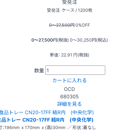
受発注
受発注
ケース / 1200枚
0〜27,500
円
0
%OFF
0〜27,500
円(税抜)
0〜30,250
円(税込)
単価：
22.91
円(税抜)
数量
カートに入れる
OCD
680305
詳細を見る
食品トレー CN20-17FF 結R内 (中央化学)
：196mm x 170mm x (高)30mm ／ 形状：蓋なし