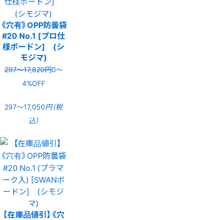
《穴有》OPP防曇袋
#20 No.1 [プロ仕
様ボードン] (シ
モジマ)
297〜17,820円
0〜
4%OFF
297〜17,050
円（税
込）
【在庫品値引】《穴