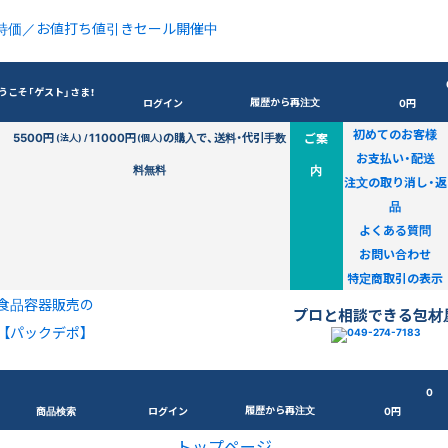
特価／お値打ち値引きセール開催中
うこそ「ゲスト」さま！
履歴から再注文
ログイン
0円
初めてのお客様
5500円
11000円
の購入で、送料・代引手数
ご案
(法人) /
(個人)
お支払い・配送
料無料
内
注文の取り消し・返
品
よくある質問
お問い合わせ
特定商取引の表示
食品容器販売の
プロと相談できる包材
【パックデポ】
0
履歴から再注文
商品検索
ログイン
0円
トップページ