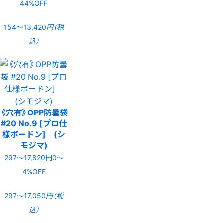
44%OFF
154〜13,420
円（税
込）
《穴有》OPP防曇袋
#20 No.9 [プロ仕
様ボードン] (シ
モジマ)
297〜17,820円
0〜
4%OFF
297〜17,050
円（税
込）