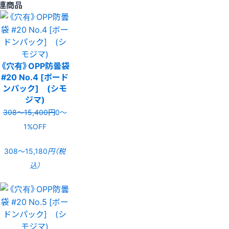
連商品
《穴有》OPP防曇袋
#20 No.4 [ボード
ンパック] (シモ
ジマ)
308〜15,400円
0〜
1%OFF
308〜15,180
円（税
込）