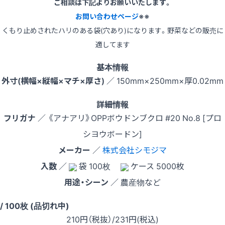
ご相談は下記よりお願いいたします。
お問い合わせページ
※※
くもり止めされたハリのある袋(穴あり)になります。野菜などの販売に
適してます
基本情報
外寸(横幅×縦幅×マチ×厚さ)
／ 150mm×250mm×厚0.02mm
詳細情報
フリガナ
／ 《アナアリ》OPPボウドンブクロ #20 No.8 [プロ
シヨウボードン]
メーカー
／
株式会社シモジマ
入数
／
袋 100枚
ケース 5000枚
用途・シーン
／ 農産物など
 / 100枚 (品切れ中)
210
円（税抜）
/231円
(税込)