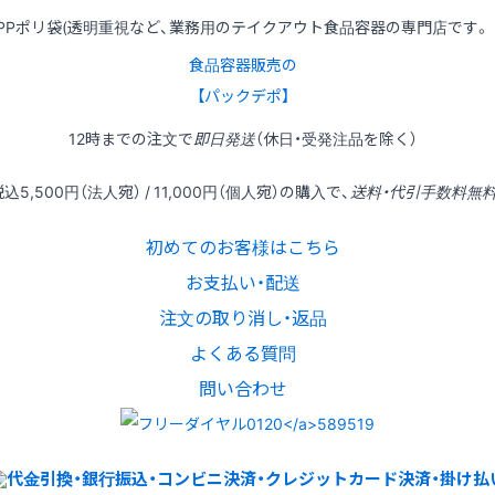
PPポリ袋(透明重視など、業務用のテイクアウト食品容器の専門店です。
食品容器販売の
【パックデポ】
12時
までの
注文
で
即日発送
（休日・受発注品を除く）
税込
5,500円
（法人宛） /
11,000円
（個人宛）の
購入
で、
送料・代引手数料無
初めてのお客様はこちら
お支払い・配送
注文の取り消し・返品
よくある質問
問い合わせ