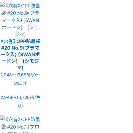
《穴有》OPP防曇袋
#20 No.9(プラマ
ーク入) [SWANボ
ードン] (シモジ
マ)
2,948〜17,688円
0〜
5%OFF
2,948〜16,720
円（税
込）