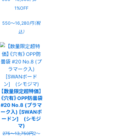
1%OFF
550〜16,280
円（税
込）
【数量限定超特価】
《穴有》OPP防曇袋
#20 No.8 (プラマ
ーク入) [SWANボ
ードン] (シモジ
マ)
275〜13,750円
2〜