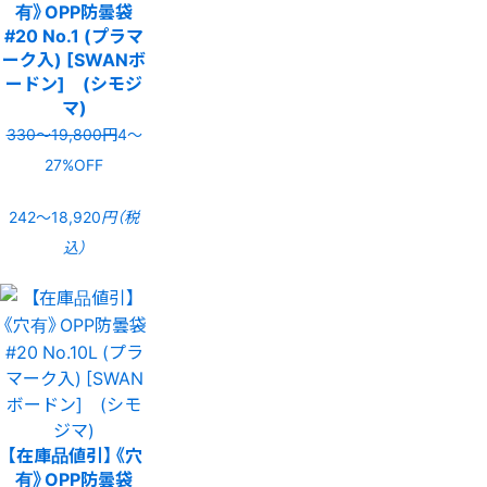
有》OPP防曇袋
#20 No.1 (プラマ
ーク入) [SWANボ
ードン] (シモジ
マ)
330〜19,800円
4〜
27%OFF
242〜18,920
円（税
込）
【在庫品値引】《穴
有》OPP防曇袋