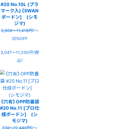
#20 No.10L (プラ
マーク入) [SWAN
ボードン] (シモ
ジマ)
3,806〜11,418円
1〜
20%OFF
3,047〜11,330
円（税
込）
《穴有》OPP防曇袋
#20 No.11 [プロ仕
様ボードン] (シ
モジマ)
374〜22,440円
0〜