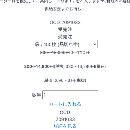
ーター様を優先してご案内しております。恐れ入りますが、新規のお客
供給安定までお待ち…
OCD
2091033
受発注
受発注
300〜15,000
円
0〜1
%OFF
300〜14,800
円(税抜)
330〜16,280
円(税込)
単価：
2.96〜3
円(税抜)
数量
カートに入れる
OCD
2091033
詳細を見る