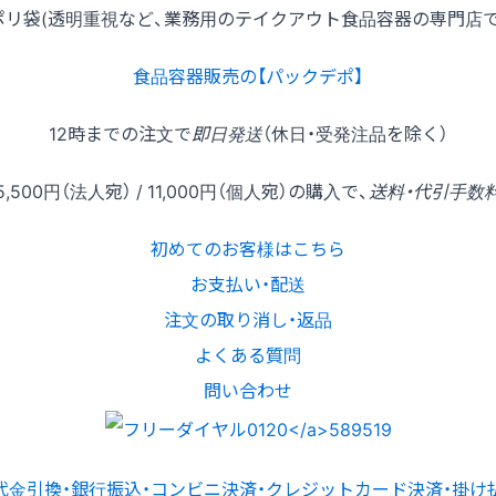
ポリ袋(透明重視など、業務用のテイクアウト食品容器の専門店
食品容器販売の【パックデポ】
12時
までの
注文
で
即日発送
（休日・受発注品を除く）
5,500円
（法人宛） /
11,000円
（個人宛）の
購入
で、
送料・代引手数
初めてのお客様はこちら
お支払い・配送
注文の取り消し・返品
よくある質問
問い合わせ