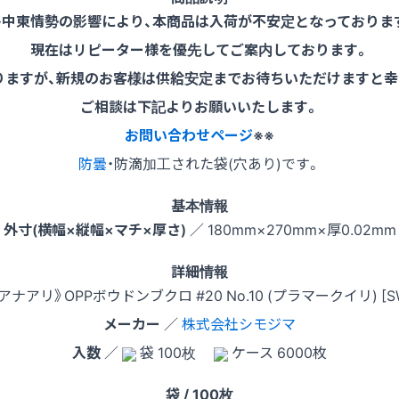
※中東情勢の影響により、本商品は入荷が不安定となっておりま
現在はリピーター様を優先してご案内しております。
りますが、新規のお客様は供給安定までお待ちいただけますと幸
ご相談は下記よりお願いいたします。
お問い合わせページ
※※
防曇
・防滴加工された袋(穴あり)です。
基本情報
外寸(横幅×縦幅×マチ×厚さ)
／ 180mm×270mm×厚0.02mm
詳細情報
アナアリ》OPPボウドンブクロ #20 No.10 (プラマークイリ) [
メーカー
／
株式会社シモジマ
入数
／
袋 100枚
ケース 6000枚
袋 / 100枚