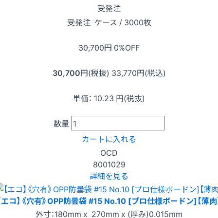
受発注
受発注
ケース / 3000枚
30,700
円
0
%OFF
30,700
円(税抜)
33,770
円(税込)
単価：
10.23
円(税抜)
数量
カートに入れる
OCD
8001029
詳細を見る
【エコ】《穴有》OPP防曇袋 #15 No.10 [プロ仕様ボードン]【薄肉
外寸：180mm x 270mm x (厚み)0.015mm