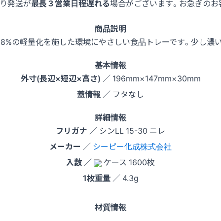
より発送が
最長３営業日程遅れる
場合がございます。お急ぎのお
商品説明
18%の軽量化を施した環境にやさしい食品トレーです。少し濃い
基本情報
外寸(長辺×短辺×高さ)
／ 196mm×147mm×30mm
蓋情報
／ フタなし
詳細情報
フリガナ
／ シンLL 15-30 ニレ
メーカー
／
シーピー化成株式会社
入数
／
ケース 1600枚
1枚重量
／ 4.3g
材質情報