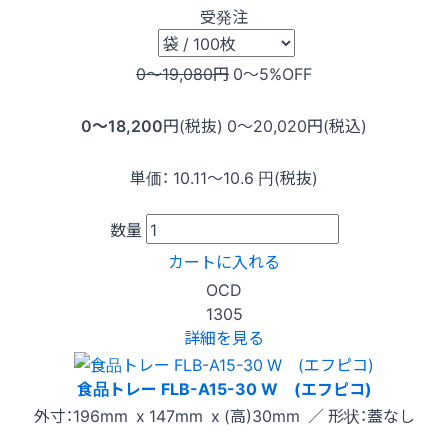
受発注
0〜19,080
円
0〜5
%OFF
0〜18,200
円(税抜)
0〜20,020
円(税込)
単価：
10.11〜10.6
円(税抜)
数量
カートに入れる
OCD
1305
詳細を見る
食品トレー FLB-A15-30 W (エフピコ)
外寸：196mm x 147mm x (高)30mm ／ 形状：蓋なし