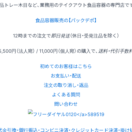
品トレー木目など、業務用のテイクアウト食品容器の専門店で
食品容器販売の【パックデポ】
12時
までの
注文
で
即日発送
（休日・受発注品を除く）
5,500円
（法人宛） /
11,000円
（個人宛）の
購入
で、
送料・代引手数
初めてのお客様はこちら
お支払い・配送
注文の取り消し・返品
よくある質問
問い合わせ