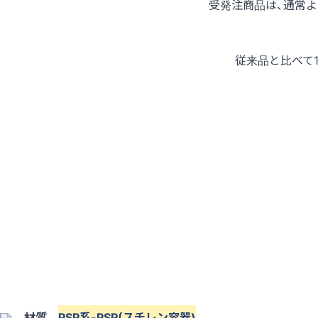
受発注商品は、通常
従来品と比べて
材質
PSP系-PSP(スチレン容器)