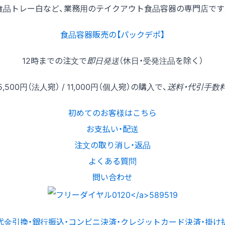
食品トレー白など、業務用のテイクアウト食品容器の専門店です
食品容器販売の【パックデポ】
12時
までの
注文
で
即日発送
（休日・受発注品を除く）
5,500円
（法人宛） /
11,000円
（個人宛）の
購入
で、
送料・代引手数
初めてのお客様はこちら
お支払い・配送
注文の取り消し・返品
よくある質問
問い合わせ