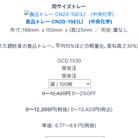
同サイズトレー
食品トレー CN20-15E(L) (中央化学)
外寸：196mm x 150mm x (高)25mm ／ 形状：蓋なし
た超軽量の食品トレー。平均10%ほどの軽量化、重ね高さ30
OCD
1330
受発注
受発注
0〜12,420
円
0〜2
%OFF
0〜12,200
円(税抜)
0〜13,420
円(税込)
単価：
6.77〜6.9
円(税抜)