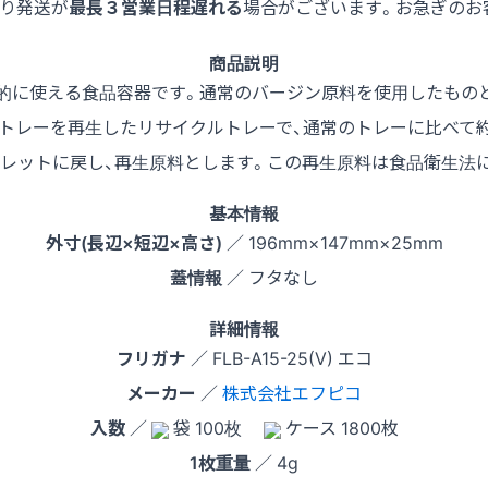
より発送が
最長３営業日程遅れる
場合がございます。お急ぎのお
商品説明
用的に使える食品容器です。通常のバージン原料を使用したもの
トレーを再生したリサイクルトレーで、通常のトレーに比べて約3
レットに戻し、再生原料とします。この再生原料は食品衛生法
基本情報
外寸(長辺×短辺×高さ)
／ 196mm×147mm×25mm
蓋情報
／ フタなし
詳細情報
フリガナ
／ FLB-A15-25(V) エコ
メーカー
／
株式会社エフピコ
入数
／
袋 100枚
ケース 1800枚
1枚重量
／ 4g