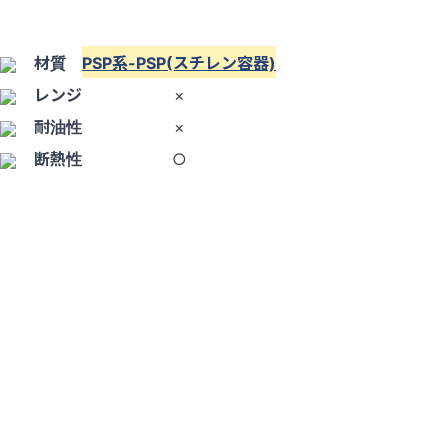
材質
PSP系-PSP(スチレン容器)
レンジ
×
耐油性
×
断熱性
○