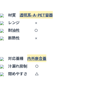
材質
透明系-A-PET容器
レンジ
×
耐油性
○
断熱性
×
対応蓋種
内外嵌合蓋
汁漏れ抑制
○
閉めやすさ
△