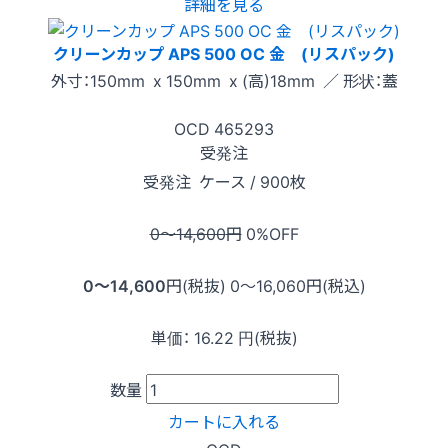
詳細を見る
クリーンカップ APS 500 OC 金 (リスパック)
外寸：150mm x 150mm x (高)18mm ／ 形状：蓋
OCD
465293
受発注
受発注
ケース / 900枚
0〜14,600
円
0
%OFF
0〜14,600
円(税抜)
0〜16,060
円(税込)
単価：
16.22
円(税抜)
数量
カートに入れる