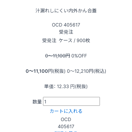
汁漏れしにくい内外かん合蓋
OCD
405617
受発注
受発注
ケース / 900枚
0〜11,100
円
0
%OFF
0〜11,100
円(税抜)
0〜12,210
円(税込)
単価：
12.33
円(税抜)
数量
カートに入れる
OCD
405617