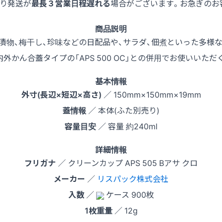
より発送が
最長３営業日程遅れる
場合がございます。お急ぎのお
商品説明
漬物、梅干し、珍味などの日配品や、サラダ、佃煮といった多様な
外かん合蓋タイプの「APS 500 OC」との併用でお使いいた
基本情報
外寸(長辺×短辺×高さ)
／ 150mm×150mm×19mm
蓋情報
／ 本体(ふた別売り)
容量目安
／ 容量 約240ml
詳細情報
フリガナ
／ クリーンカップ APS 505 Bアサ クロ
メーカー
／
リスパック株式会社
入数
／
ケース 900枚
1枚重量
／ 12g