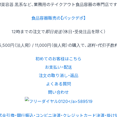
惣菜容器 黒系など、業務用のテイクアウト食品容器の専門店です
食品容器販売の【パックデポ】
12時
までの
注文
で
即日発送
（休日・受発注品を除く）
5,500円
（法人宛） /
11,000円
（個人宛）の
購入
で、
送料・代引手数
初めてのお客様はこちら
お支払い・配送
注文の取り消し・返品
よくある質問
問い合わせ