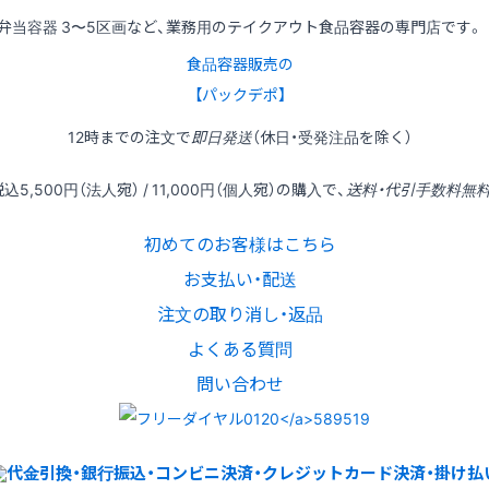
弁当容器 3〜5区画など、業務用のテイクアウト食品容器の専門店です。
食品容器販売の
【パックデポ】
12時
までの
注文
で
即日発送
（休日・受発注品を除く）
税込
5,500円
（法人宛） /
11,000円
（個人宛）の
購入
で、
送料・代引手数料無
初めてのお客様はこちら
お支払い・配送
注文の取り消し・返品
よくある質問
問い合わせ