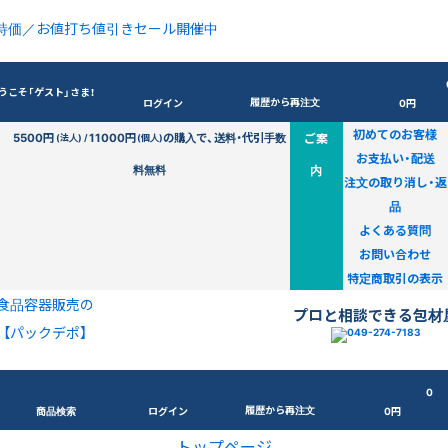
特価／お値打ち値引きセール開催中
うこそ「ゲスト」さま！
履歴から再注文
ログイン
0円
初めてのお客様
5500円
11000円
の購入で、送料・代引手数
ご案
(法人) /
(個人)
お支払い・配送
料無料
内
注文の取り消し・返
品
よくある質問
お問い合わせ
特定商取引の表示
食品容器販売の
プロと相談できる包材
【パックデポ】
0
履歴から再注文
商品検索
ログイン
0円
トップページ