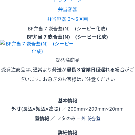
弁当容器
弁当容器 3〜5区画
BF弁当 7 嵌合蓋(N) (シーピー化成)
BF弁当 7 嵌合蓋(N) (シーピー化成)
受発注商品
受発注商品は、通常より発送が
最長３営業日程遅れる
場合がご
ざいます。お急ぎのお客様はご注意ください
基本情報
外寸(長辺×短辺×高さ)
／ 209mm×209mm×20mm
蓋情報
／ フタのみ −
外嵌合蓋
詳細情報