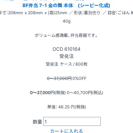
BF弁当 7-1 金の舞 本体 (シーピー化成)
外寸：208mm x 208mm x (高)25mm ／ 形状：蓋別売り ／ 目安：ごはん 
40g
ボリューム感満載、弁当容器です。
OCD
610164
受発注
受発注
ケース / 800枚
0〜37,000
円
0
%OFF
0〜37,000
円(税抜)
0〜40,700
円(税込)
単価：
46.25
円(税抜)
数量
カートに入れる