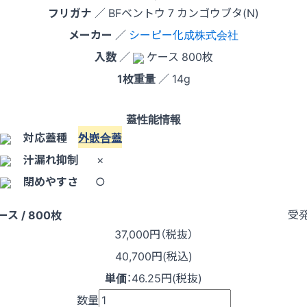
フリガナ
／ BFベントウ 7 カンゴウブタ(N)
メーカー
／
シーピー化成株式会社
入数
／
ケース 800枚
1枚重量
／ 14g
蓋性能情報
対応蓋種
外嵌合蓋
汁漏れ抑制
×
閉めやすさ
○
受
ース / 800枚
37,000
円（税抜）
40,700円(税込)
単価
：
46.25円(税抜)
数量