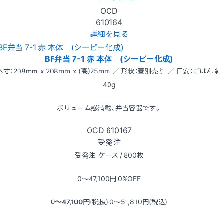
OCD
610164
詳細を見る
BF弁当 7-1 赤 本体 (シーピー化成)
外寸：208mm x 208mm x (高)25mm ／ 形状：蓋別売り ／ 目安：ごはん 
40g
ボリューム感満載、弁当容器です。
OCD
610167
受発注
受発注
ケース / 800枚
0〜47,100
円
0
%OFF
0〜47,100
円(税抜)
0〜51,810
円(税込)