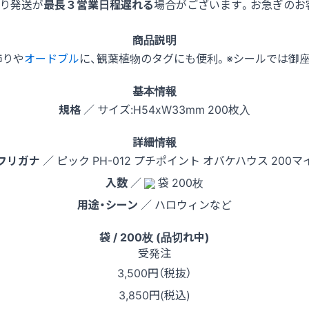
より発送が
最長３営業日程遅れる
場合がございます。お急ぎのお
商品説明
飾りや
オードブル
に、観葉植物のタグにも便利。※シールでは御
基本情報
規格
／ サイズ:H54xW33mm 200枚入
詳細情報
フリガナ
／ ピック PH-012 プチポイント オバケハウス 200マ
入数
／
袋 200枚
用途・シーン
／ ハロウィンなど
袋 / 200枚 (品切れ中)
受発注
3,500
円（税抜）
3,850円(税込)