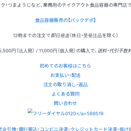
ック・つまようじなど、業務用のテイクアウト食品容器の専門店で
食品容器販売の【パックデポ】
12時
までの
注文
で
即日発送
（休日・受発注品を除く）
5,500円
（法人宛） /
11,000円
（個人宛）の
購入
で、
送料・代引手数
初めてのお客様はこちら
お支払い・配送
注文の取り消し・返品
よくある質問
問い合わせ