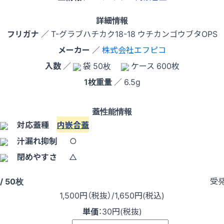
詳細情報
フリガナ
／ T-グラブハチカク18-18 ウチカンゴウブタOPS
メーカー
／
株式会社エフピコ
入数
／
袋 50枚
ケース 600枚
1枚重量
／ 6.5g
蓋性能情報
対応蓋種
内嵌合蓋
汁漏れ抑制
○
閉めやすさ
△
受
/ 50枚
1,500
円（税抜）
/1,650円
(税込)
単価
：
30円(税抜)