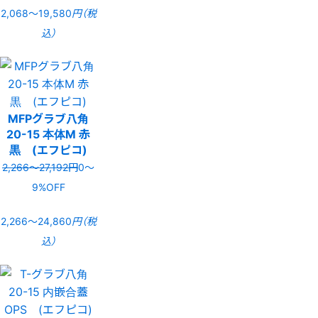
2,068〜19,580
円（税
込）
MFPグラブ八角
20-15 本体M 赤
黒 (エフピコ)
2,266〜27,192円
0〜
9%OFF
2,266〜24,860
円（税
込）