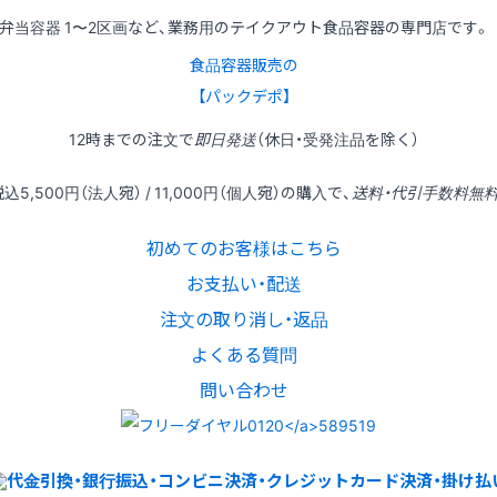
弁当容器 1〜2区画など、業務用のテイクアウト食品容器の専門店です。
食品容器販売の
【パックデポ】
12時
までの
注文
で
即日発送
（休日・受発注品を除く）
税込
5,500円
（法人宛） /
11,000円
（個人宛）の
購入
で、
送料・代引手数料無
初めてのお客様はこちら
お支払い・配送
注文の取り消し・返品
よくある質問
問い合わせ