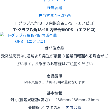
弁当容器
弁当容器 1〜2区画
T-グラブ八角18-18 内嵌合蓋OPS (エフピコ)
T-グラブ八角18-18 内嵌合蓋OPS (エフピコ)
受発注商品
受発注商品は、通常より発送が
最長３営業日程遅れる
場合がご
ざいます。お急ぎのお客様はご注意ください
商品説明
MFP八角グラブ18-18用の蓋になります
基本情報
外寸(長辺×短辺×高さ)
／ 166mm×166mm×31mm
蓋情報
／ フタのみ −
内嵌合蓋