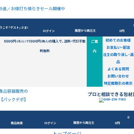
特価／お値打ち値引きセール開催中
うこそ「ゲスト」さま！
履歴から再注文
ログイン
0円
初めてのお客様
5500円
11000円
の購入で、送料・代引手数
ご案
(法人) /
(個人)
お支払い・配送
料無料
内
注文の取り消し・返
品
よくある質問
お問い合わせ
特定商取引の表示
食品容器販売の
プロと相談できる包材
【パックデポ】
0
履歴から再注文
商品検索
ログイン
0円
トップページ