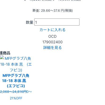
単価：
29.66〜37.6
円(税抜)
数量
カートに入れる
OCD
179002400
詳細を見る
連商品
MFPグラブ八角
18-18 本体 黒
(エフピコ)
2,068〜24,816円
0〜
21%OFF