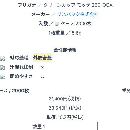
フリガナ
／ クリーンカップ モッテ 260-OCA
メーカー
／
リスパック株式会社
入数
／
ケース 2000枚
1枚重量
／ 5.6g
蓋性能情報
対応蓋種
外嵌合蓋
汁漏れ抑制
×
閉めやすさ
○
受
ース / 2000枚
21,400
円（税抜）
23,540円(税込)
単価
：
10.7円(税抜)
数量