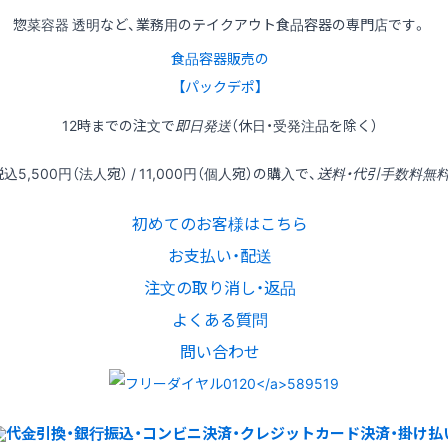
惣菜容器 透明など、業務用のテイクアウト食品容器の専門店です。
食品容器販売の
【パックデポ】
12時
までの
注文
で
即日発送
（休日・受発注品を除く）
税込
5,500円
（法人宛） /
11,000円
（個人宛）の
購入
で、
送料・代引手数料無
初めてのお客様はこちら
お支払い・配送
注文の取り消し・返品
よくある質問
問い合わせ