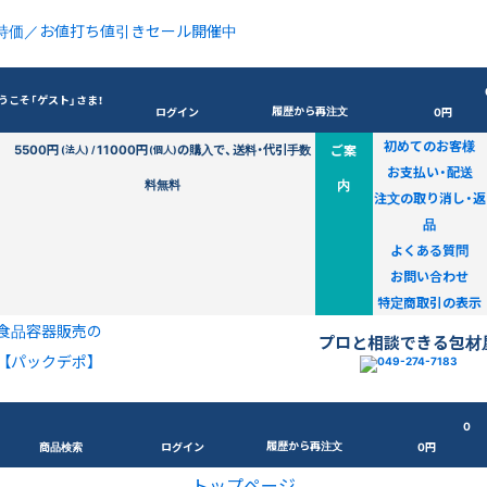
特価／お値打ち値引きセール開催中
うこそ「ゲスト」さま！
履歴から再注文
ログイン
0円
初めてのお客様
5500円
11000円
の購入で、送料・代引手数
ご案
(法人) /
(個人)
お支払い・配送
料無料
内
注文の取り消し・返
品
よくある質問
お問い合わせ
特定商取引の表示
食品容器販売の
プロと相談できる包材
【パックデポ】
0
履歴から再注文
商品検索
ログイン
0円
トップページ