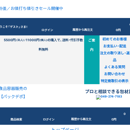
特価／お値打ち値引きセール開催中
うこそ「ゲスト」さま！
履歴から再注文
ログイン
0円
初めてのお客様
5500円
11000円
の購入で、送料・代引手数
ご案
(法人) /
(個人)
お支払い・配送
料無料
内
注文の取り消し・返
品
よくある質問
お問い合わせ
特定商取引の表示
食品容器販売の
プロと相談できる包材
【パックデポ】
0
履歴から再注文
商品検索
ログイン
0円
トップページ