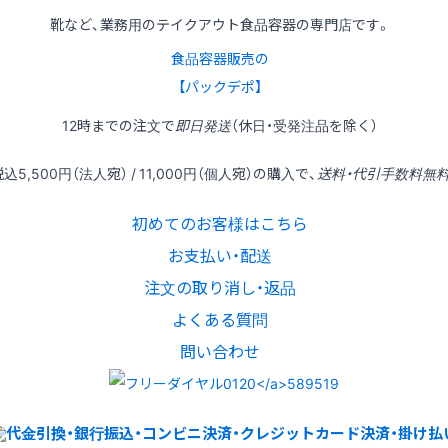
靴など、業務用のテイクアウト食品容器の専門店です。
食品容器販売の
【パックデポ】
12時
までの
注文
で
即日発送
（休日・受発注品を除く）
税込
5,500円
（法人宛） /
11,000円
（個人宛）の
購入
で、
送料・代引手数料無
初めてのお客様はこちら
お支払い・配送
注文の取り消し・返品
よくある質問
問い合わせ