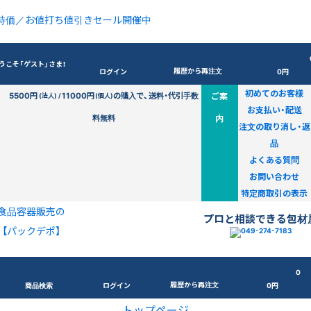
特価／お値打ち値引きセール開催中
うこそ「ゲスト」さま！
履歴から再注文
ログイン
0円
初めてのお客様
5500円
11000円
の購入で、送料・代引手数
ご案
(法人) /
(個人)
お支払い・配送
料無料
内
注文の取り消し・返
品
よくある質問
お問い合わせ
特定商取引の表示
食品容器販売の
プロと相談できる包材
【パックデポ】
0
履歴から再注文
商品検索
ログイン
0円
トップページ