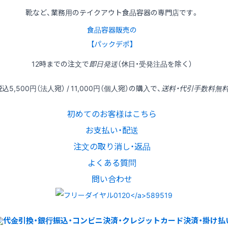
靴など、業務用のテイクアウト食品容器の専門店です。
食品容器販売の
【パックデポ】
12時
までの
注文
で
即日発送
（休日・受発注品を除く）
税込
5,500円
（法人宛） /
11,000円
（個人宛）の
購入
で、
送料・代引手数料無
初めてのお客様はこちら
お支払い・配送
注文の取り消し・返品
よくある質問
問い合わせ