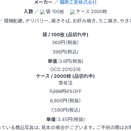
メーカー
／
福助工業株式会社
入数
／
袋 100枚
ケース 2000枚
／ 環境配慮、デリバリー、焼きそば、お好み焼き、たこ焼き、やき
袋 / 100枚 (品切れ中)
360
円（税抜）
396円(税込)
単価
：
3.6円(税抜)
OCD 2010316
ケース / 2000枚 (品切れ中)
受発注
7,200円
4%OFF
6,900
円（税抜）
7,590円(税込)
単価
：
3.45円(税抜)
っている商品写真は、見本の場合がございます。ご不明の際はお