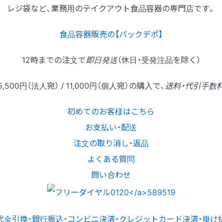
レジ袋など、業務用のテイクアウト食品容器の専門店です。
食品容器販売の【パックデポ】
12時
までの
注文
で
即日発送
（休日・受発注品を除く）
5,500円
（法人宛） /
11,000円
（個人宛）の
購入
で、
送料・代引手数
初めてのお客様はこちら
お支払い・配送
注文の取り消し・返品
よくある質問
問い合わせ