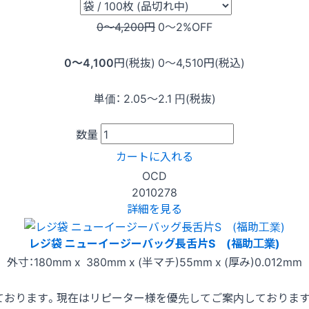
0〜4,200
円
0〜2
%OFF
0〜4,100
円(税抜)
0〜4,510
円(税込)
単価：
2.05〜2.1
円(税抜)
数量
カートに入れる
OCD
2010278
詳細を見る
レジ袋 ニューイージーバッグ長舌片S (福助工業)
外寸：180mm x 380mm x (半マチ)55mm x (厚み)0.012mm
ております。現在はリピーター様を優先してご案内しておりま