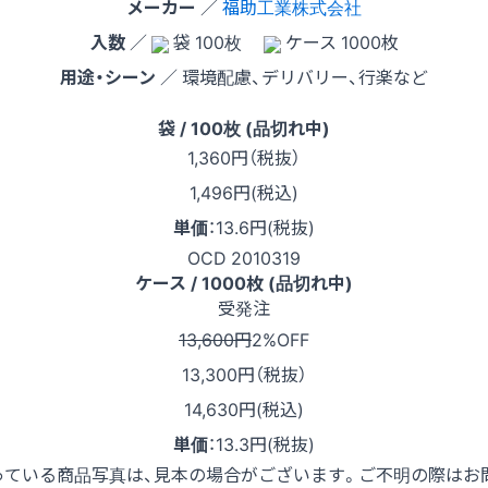
メーカー
／
福助工業株式会社
入数
／
袋 100枚
ケース 1000枚
用途・シーン
／ 環境配慮、デリバリー、行楽など
袋 / 100枚 (品切れ中)
1,360
円（税抜）
1,496円(税込)
単価
：
13.6円(税抜)
OCD 2010319
ケース / 1000枚 (品切れ中)
受発注
13,600円
2%OFF
13,300
円（税抜）
14,630円(税込)
単価
：
13.3円(税抜)
っている商品写真は、見本の場合がございます。ご不明の際はお