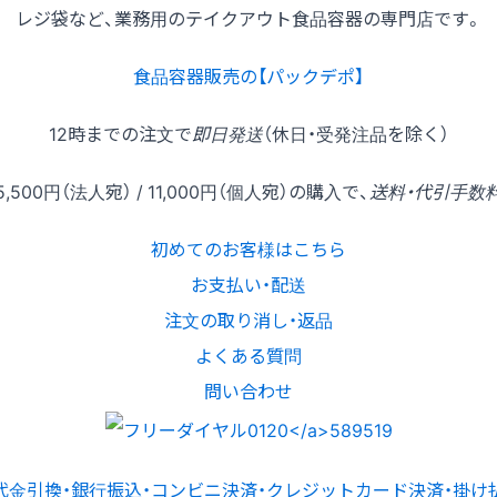
レジ袋など、業務用のテイクアウト食品容器の専門店です。
食品容器販売の【パックデポ】
12時
までの
注文
で
即日発送
（休日・受発注品を除く）
5,500円
（法人宛） /
11,000円
（個人宛）の
購入
で、
送料・代引手数
初めてのお客様はこちら
お支払い・配送
注文の取り消し・返品
よくある質問
問い合わせ