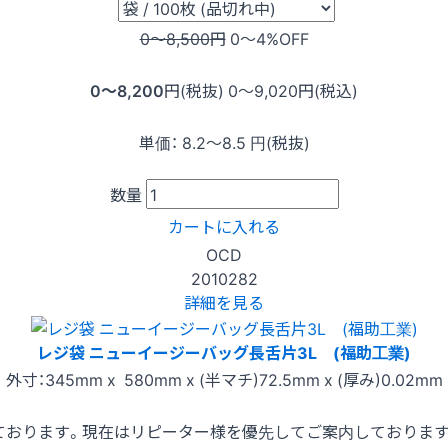
0〜8,500
円
0〜4
%OFF
0〜8,200
円(税抜)
0〜9,020
円(税込)
単価：
8.2〜8.5
円(税抜)
数量
カートに入れる
OCD
2010282
詳細を見る
レジ袋 ニューイージーバッグ長舌片3L (福助工業)
外寸：345mm x 580mm x (半マチ)72.5mm x (厚み)0.02mm
ております。現在はリピーター様を優先してご案内しておりま