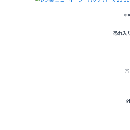
※
恐れ入
穴
外