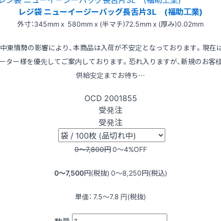
レジ袋 ニューイージーバッグ長舌片3L (福助工業)
外寸：345mm x 580mm x (半マチ)72.5mm x (厚み)0.02mm
※中東情勢の影響により、本商品は入荷が不安定となっております。現在
ーター様を優先してご案内しております。恐れ入りますが、新規のお客
供給安定までお待ち…
OCD
2001855
受発注
受発注
0〜7,800
円
0〜4
%OFF
0〜7,500
円(税抜)
0〜8,250
円(税込)
単価：
7.5〜7.8
円(税抜)