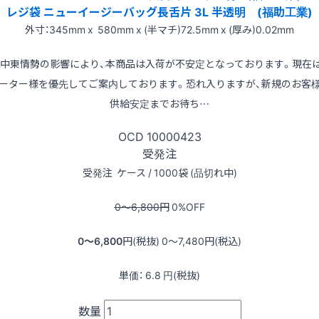
レジ袋 ニューイージーバッグ長舌片 3L 半透明 (福助工業)
外寸：345mm x 580mm x (半マチ)72.5mm x (厚み)0.02mm
※中東情勢の影響により、本商品は入荷が不安定となっております。現在
ーター様を優先してご案内しております。恐れ入りますが、新規のお客
供給安定までお待ち…
OCD
10000423
受発注
受発注
ケース / 1000袋 (品切れ中)
0〜6,800
円
0
%OFF
0〜6,800
円(税抜)
0〜7,480
円(税込)
単価：
6.8
円(税抜)
数量