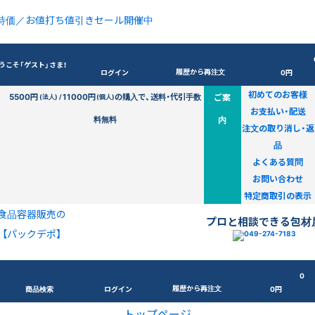
特価／お値打ち値引きセール開催中
うこそ「ゲスト」さま！
履歴から再注文
ログイン
0円
初めてのお客様
5500円
11000円
の購入で、送料・代引手数
ご案
(法人) /
(個人)
お支払い・配送
料無料
内
注文の取り消し・返
品
よくある質問
お問い合わせ
特定商取引の表示
食品容器販売の
プロと相談できる包材
【パックデポ】
0
履歴から再注文
商品検索
ログイン
0円
トップページ