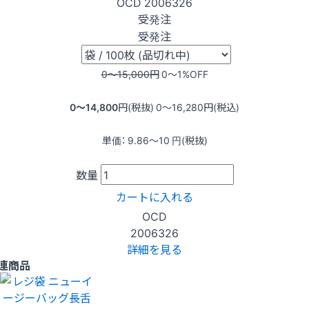
OCD
2006326
受発注
受発注
0〜15,000
円
0〜1
%OFF
0〜14,800
円(税抜)
0〜16,280
円(税込)
単価：
9.86〜10
円(税抜)
数量
カートに入れる
OCD
2006326
詳細を見る
連商品