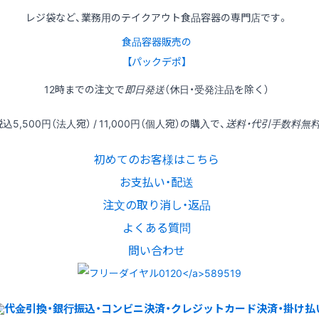
レジ袋など、業務用のテイクアウト食品容器の専門店です。
食品容器販売の
【パックデポ】
12時
までの
注文
で
即日発送
（休日・受発注品を除く）
税込
5,500円
（法人宛） /
11,000円
（個人宛）の
購入
で、
送料・代引手数料無
初めてのお客様はこちら
お支払い・配送
注文の取り消し・返品
よくある質問
問い合わせ