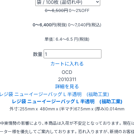
0〜6,500
円
0〜2
%OFF
0〜6,400
円(税抜)
0〜7,040
円(税込)
単価：
6.4〜6.5
円(税抜)
数量
カートに入れる
OCD
2010311
詳細を見る
レジ袋 ニューイージーバッグ L 半透明 (福助工業)
外寸：255mm x 480mm x (半マチ)67.5mm x (厚み)0.014mm
※中東情勢の影響により、本商品は入荷が不安定となっております。現在
ーター様を優先してご案内しております。恐れ入りますが、新規のお客