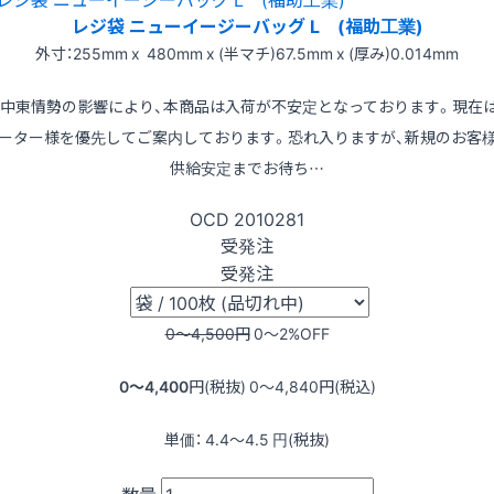
レジ袋 ニューイージーバッグ L (福助工業)
外寸：255mm x 480mm x (半マチ)67.5mm x (厚み)0.014mm
※中東情勢の影響により、本商品は入荷が不安定となっております。現在
ーター様を優先してご案内しております。恐れ入りますが、新規のお客
供給安定までお待ち…
OCD
2010281
受発注
受発注
0〜4,500
円
0〜2
%OFF
0〜4,400
円(税抜)
0〜4,840
円(税込)
単価：
4.4〜4.5
円(税抜)