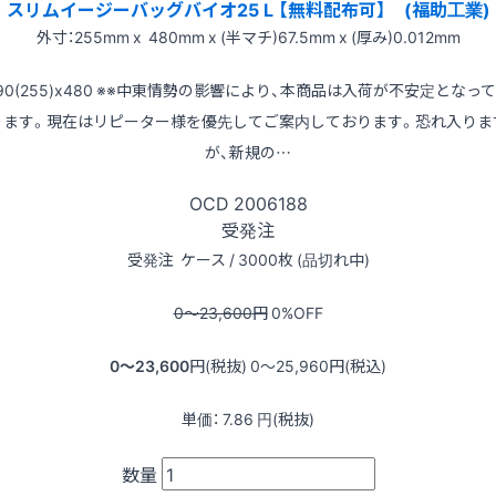
スリムイージーバッグバイオ25 L 【無料配布可】 (福助工業)
外寸：255mm x 480mm x (半マチ)67.5mm x (厚み)0.012mm
90(255)x480 ※※中東情勢の影響により、本商品は入荷が不安定となっ
ります。現在はリピーター様を優先してご案内しております。恐れ入りま
が、新規の…
OCD
2006188
受発注
受発注
ケース / 3000枚 (品切れ中)
0〜23,600
円
0
%OFF
0〜23,600
円(税抜)
0〜25,960
円(税込)
単価：
7.86
円(税抜)
数量