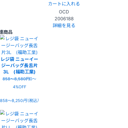
カートに入れる
OCD
2006188
詳細を見る
連商品
レジ袋 ニューイー
ジーバッグ長舌片
3L (福助工業)
858〜8,580円
0〜
4%OFF
858〜8,250
円（税込）