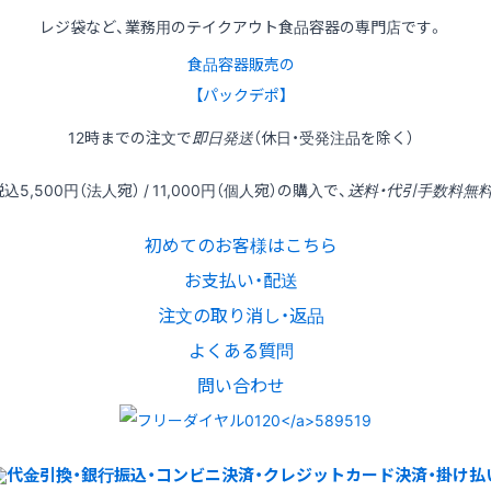
レジ袋など、業務用のテイクアウト食品容器の専門店です。
食品容器販売の
【パックデポ】
12時
までの
注文
で
即日発送
（休日・受発注品を除く）
税込
5,500円
（法人宛） /
11,000円
（個人宛）の
購入
で、
送料・代引手数料無
初めてのお客様はこちら
お支払い・配送
注文の取り消し・返品
よくある質問
問い合わせ