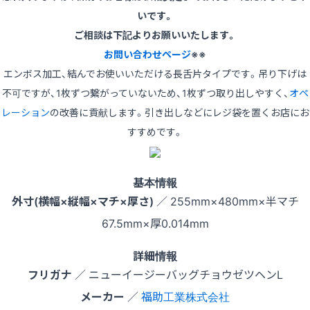
いです。
ご相談は下記よりお願いいたします。
お問い合わせページ
※※
エンボス加工、結んでお使いいただける長舌片タイプです。吊り下げは
不可ですが、1枚ずつ繋がっていないため、1枚ずつ取り出しやすく、
オペ
レーション
の改善に貢献します。引き出しなどにレジ袋を置くお店にお
すすめです。
基本情報
外寸(横幅×縦幅×マチ×厚さ)
／ 255mm×480mm×半マチ
67.5mm×厚0.014mm
詳細情報
フリガナ
／ ニューイージーバッグチョウゼツヘンL
メーカー
／
福助工業株式会社