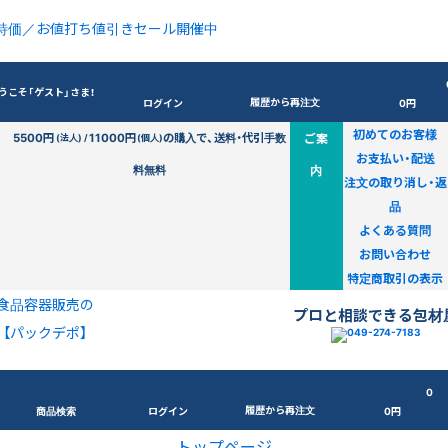
特価／お値打ち値引きセール開催中
うこそ「ゲスト」さま！
履歴から再注文
ログイン
0円
初めてのお客様
5500円
11000円
の購入で、送料・代引手数
ご案
(法人) /
(個人)
お支払い・配送
料無料
内
注文の取り消し・返
品
よくある質問
お問い合わせ
特定商取引の表示
食品容器販売の
プロと相談できる包材
【パックデポ】
0
履歴から再注文
商品検索
ログイン
0円
トップページ