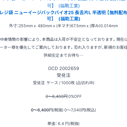
レジ袋 ニューイージバックバイオ25 長舌片L 半透明 【無料配
可】 (福助工業)
外寸：255mm x 480mm x (半マチ)67.5mm x (厚み)0.014mm
※中東情勢の影響により、本商品は入荷が不安定となっております。現在
ーター様を優先してご案内しております。恐れ入りますが、新規のお客
供給安定までお待ち…
OCD
2002659
受発注
受発注
ケース / 1000枚 (品切れ中)
0〜6,400
円
0
%OFF
0〜6,400
円(税抜)
0〜7,040
円(税込)
単価：
6.4
円(税抜)