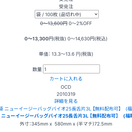
受発注
0〜13,600
円
0〜2
%OFF
0〜13,300
円(税抜)
0〜14,630
円(税込)
単価：
13.3〜13.6
円(税抜)
数量
カートに入れる
OCD
2010319
詳細を見る
 ニューイージーバッグバイオ25長舌片3L 【無料配布可】 (福
外寸：345mm x 580mm x (半マチ)72.5mm