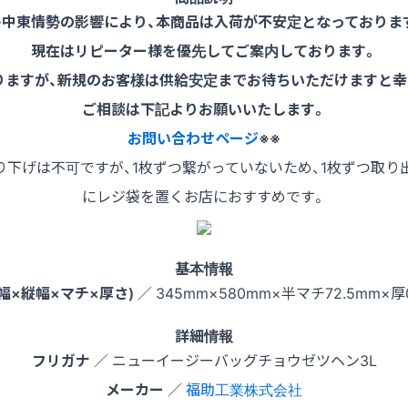
※中東情勢の影響により、本商品は入荷が不安定となっておりま
現在はリピーター様を優先してご案内しております。
りますが、新規のお客様は供給安定までお待ちいただけますと幸
ご相談は下記よりお願いいたします。
お問い合わせページ
※※
下げは不可ですが、1枚ずつ繋がっていないため、1枚ずつ取り
にレジ袋を置くお店におすすめです。
基本情報
幅×縦幅×マチ×厚さ)
／ 345mm×580mm×半マチ72.5mm×厚
詳細情報
フリガナ
／ ニューイージーバッグチョウゼツヘン3L
メーカー
／
福助工業株式会社