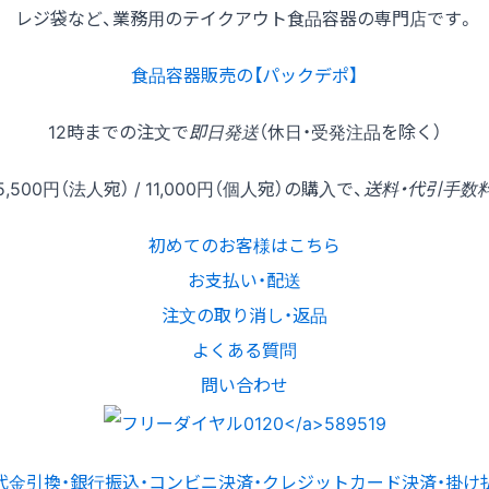
レジ袋など、業務用のテイクアウト食品容器の専門店です。
食品容器販売の【パックデポ】
12時
までの
注文
で
即日発送
（休日・受発注品を除く）
5,500円
（法人宛） /
11,000円
（個人宛）の
購入
で、
送料・代引手数
初めてのお客様はこちら
お支払い・配送
注文の取り消し・返品
よくある質問
問い合わせ