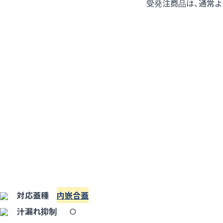
受発注商品は、通常
対応蓋種
内嵌合蓋
汁漏れ抑制
○