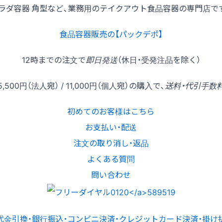
ラダ容器 角型など、業務用のテイクアウト食品容器の専門店で
食品容器販売の【パックデポ】
12時
までの
注文
で
即日発送
（休日・受発注品を除く）
5,500円
（法人宛） /
11,000円
（個人宛）の
購入
で、
送料・代引手数
初めてのお客様はこちら
お支払い・配送
注文の取り消し・返品
よくある質問
問い合わせ