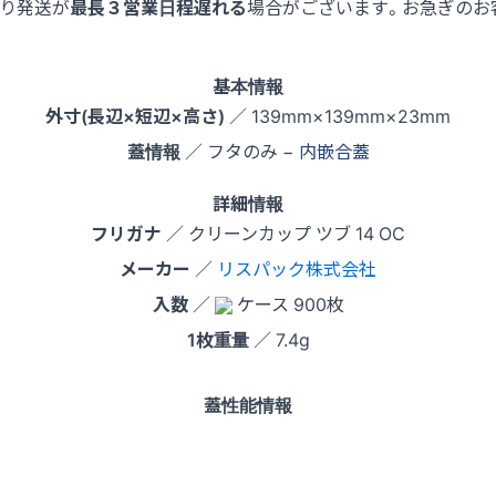
より発送が
最長３営業日程遅れる
場合がございます。お急ぎのお
基本情報
外寸(長辺×短辺×高さ)
／ 139mm×139mm×23mm
蓋情報
／ フタのみ −
内嵌合蓋
詳細情報
フリガナ
／ クリーンカップ ツブ 14 OC
メーカー
／
リスパック株式会社
入数
／
ケース 900枚
1枚重量
／ 7.4g
蓋性能情報