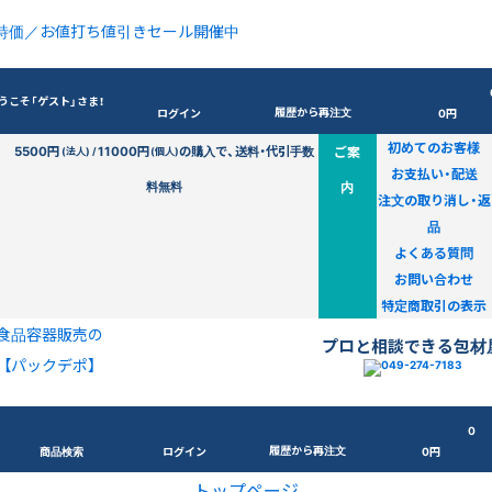
特価／お値打ち値引きセール開催中
うこそ「ゲスト」さま！
履歴から再注文
ログイン
0円
初めてのお客様
5500円
11000円
の購入で、送料・代引手数
ご案
(法人) /
(個人)
お支払い・配送
料無料
内
注文の取り消し・返
品
よくある質問
お問い合わせ
特定商取引の表示
食品容器販売の
プロと相談できる包材
【パックデポ】
0
履歴から再注文
商品検索
ログイン
0円
トップページ