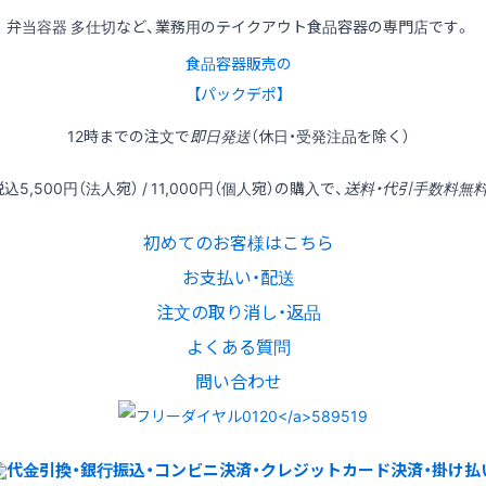
弁当容器 多仕切など、業務用のテイクアウト食品容器の専門店です。
食品容器販売の
【パックデポ】
12時
までの
注文
で
即日発送
（休日・受発注品を除く）
税込
5,500円
（法人宛） /
11,000円
（個人宛）の
購入
で、
送料・代引手数料無
初めてのお客様はこちら
お支払い・配送
注文の取り消し・返品
よくある質問
問い合わせ