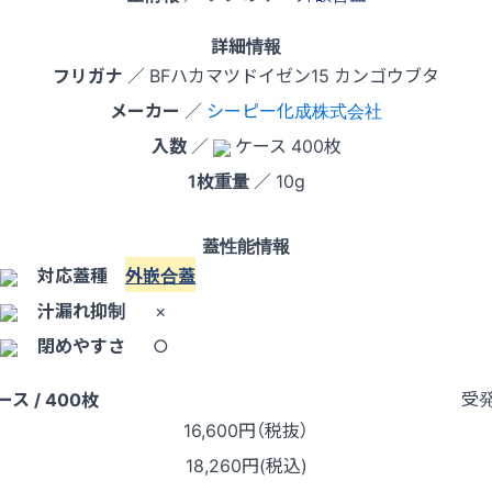
詳細情報
フリガナ
／ BFハカマツドイゼン15 カンゴウブタ
メーカー
／
シーピー化成株式会社
入数
／
ケース 400枚
1枚重量
／ 10g
蓋性能情報
対応蓋種
外嵌合蓋
汁漏れ抑制
×
閉めやすさ
○
受
ース / 400枚
16,600
円（税抜）
18,260円(税込)