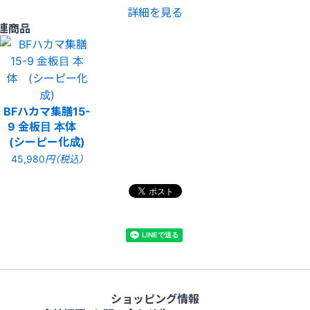
詳細を見る
連商品
BFハカマ集膳15-
9 金板目 本体
(シーピー化成)
45,980
円（税込）
ショッピング情報