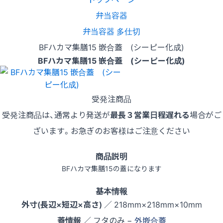
弁当容器
弁当容器 多仕切
BFハカマ集膳15 嵌合蓋 (シーピー化成)
BFハカマ集膳15 嵌合蓋 (シーピー化成)
受発注商品
受発注商品は、通常より発送が
最長３営業日程遅れる
場合がご
ざいます。お急ぎのお客様はご注意ください
商品説明
BFハカマ集膳15の蓋になります
基本情報
外寸(長辺×短辺×高さ)
／ 218mm×218mm×10mm
蓋情報
／ フタのみ −
外嵌合蓋