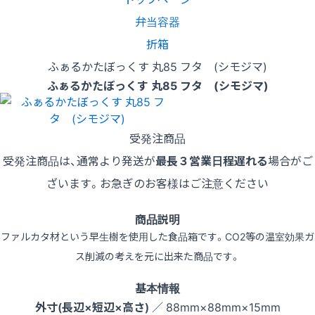
弁当容器
折箱
ふぁるかたぼっくす 丸85 フタ (シモジマ)
ふぁるかたぼっくす 丸85 フタ (シモジマ)
受発注商品
受発注商品は、通常より発送が
最長３営業日程遅れる
場合がご
ざいます。お急ぎのお客様はご注意ください
商品説明
ファルカタ材という早生樹を使用した食品箱です。CO2等の温室効果ガ
ス削減の考えを元に出来た商品です。
基本情報
外寸(長辺×短辺×高さ)
／ 88mm×88mm×15mm