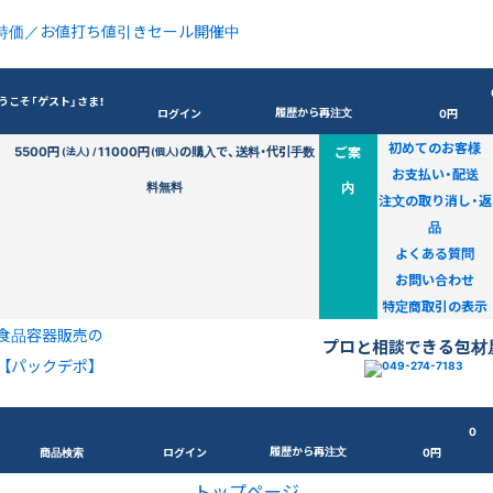
特価／お値打ち値引きセール開催中
うこそ「ゲスト」さま！
履歴から再注文
ログイン
0円
初めてのお客様
5500円
11000円
の購入で、送料・代引手数
ご案
(法人) /
(個人)
お支払い・配送
料無料
内
注文の取り消し・返
品
よくある質問
お問い合わせ
特定商取引の表示
食品容器販売の
プロと相談できる包材
【パックデポ】
0
履歴から再注文
商品検索
ログイン
0円
トップページ