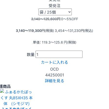
受発注
3,140〜125,600
円
0〜5
%OFF
3,140〜119,300
円(税抜)
3,454〜131,230
円(税込)
単価：
119.3〜125.6
円(税抜)
数量
カートに入れる
OCD
44250001
詳細を見る
連商品