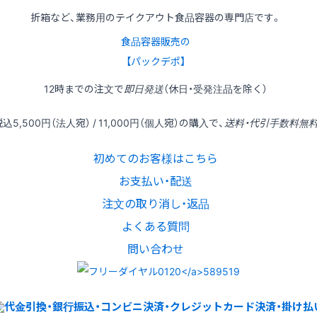
折箱など、業務用のテイクアウト食品容器の専門店です。
食品容器販売の
【パックデポ】
12時
までの
注文
で
即日発送
（休日・受発注品を除く）
税込
5,500円
（法人宛） /
11,000円
（個人宛）の
購入
で、
送料・代引手数料無
初めてのお客様はこちら
お支払い・配送
注文の取り消し・返品
よくある質問
問い合わせ