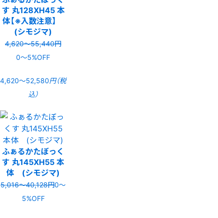
す 丸128XH45 本
体【※入数注意】
(シモジマ)
4,620〜55,440円
0〜5%OFF
4,620〜52,580
円（税
込）
ふぁるかたぼっく
す 丸145XH55 本
体 (シモジマ)
5,016〜40,128円
0〜
5%OFF