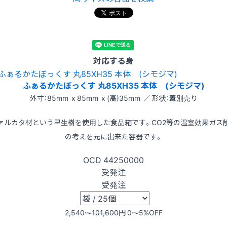
対応する身
ふぁるかたぼっくす 丸85XH35 本体 (シモジマ)
外寸：85mm x 85mm x (高)35mm ／ 形状：蓋別売り
ァルカタ材という早生樹を使用した食品箱です。CO2等の温室効果ガス
の考えを元に出来た容器です。
OCD
44250000
受発注
受発注
2,540〜101,600
円
0〜5
%OFF