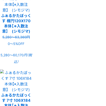
ふぁるかたぼっく
す 楕円120X170
本体【※入数注
意】 (シモジマ)
5,280〜63,360円
0〜5%OFF
5,280〜60,170
円（税
込）
ふぁるかたぼっく
す 7寸 106X184
本体【※入数注