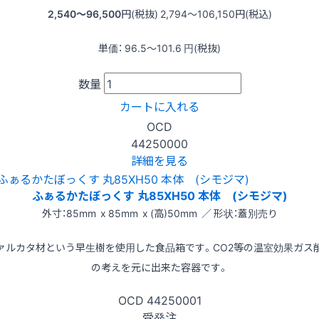
2,540〜96,500
円(税抜)
2,794〜106,150
円(税込)
単価：
96.5〜101.6
円(税抜)
数量
カートに入れる
OCD
44250000
詳細を見る
ふぁるかたぼっくす 丸85XH50 本体 (シモジマ)
外寸：85mm x 85mm x (高)50mm ／ 形状：蓋別売り
ァルカタ材という早生樹を使用した食品箱です。CO2等の温室効果ガス
の考えを元に出来た容器です。
OCD
44250001
受発注