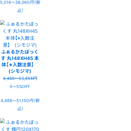
5,016〜38,060
円（税
込）
ふぁるかたぼっく
す 丸148XH45 本
体【※入数注意】
(シモジマ)
4,488〜53,856円
0〜5%OFF
4,488〜51,150
円（税
込）