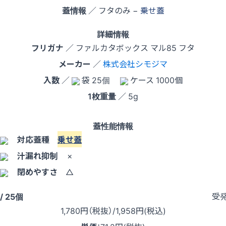
蓋情報
／ フタのみ −
乗せ蓋
詳細情報
フリガナ
／ ファルカタボックス マル85 フタ
メーカー
／
株式会社シモジマ
入数
／
袋 25個
ケース 1000個
1枚重量
／ 5g
蓋性能情報
対応蓋種
乗せ蓋
汁漏れ抑制
×
閉めやすさ
△
受
/ 25個
1,780
円（税抜）
/1,958円
(税込)