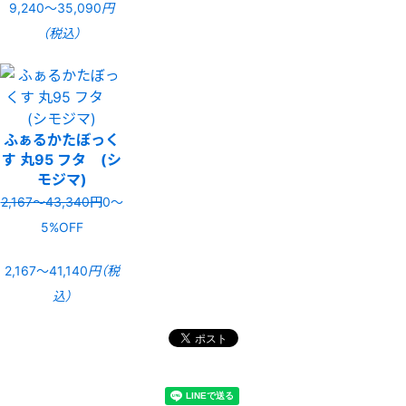
9,240〜35,090
円
（税込）
ふぁるかたぼっく
す 丸95 フタ (シ
モジマ)
2,167〜43,340円
0〜
5%OFF
2,167〜41,140
円（税
込）