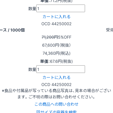
単価
：
71.2円(税抜)
数量
カートに入れる
OCD 44250002
受
ース / 1000個
71,200円
5%OFF
67,600
円（税抜）
74,360円(税込)
単価
：
67.6円(税抜)
数量
カートに入れる
OCD 44250002
※食品や付属品が写っている商品写真は、見本の場合がござい
ます。ご不明の際はお問い合わせください。
この商品への問い合わせ
同サイズの容器を検索