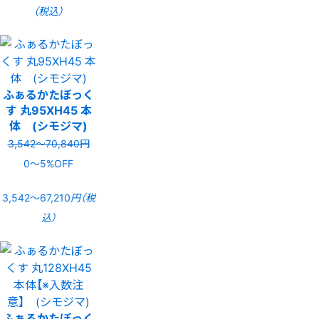
（税込）
ふぁるかたぼっく
す 丸95XH45 本
体 (シモジマ)
3,542〜70,840円
0〜5%OFF
3,542〜67,210
円（税
込）
ふぁるかたぼっく