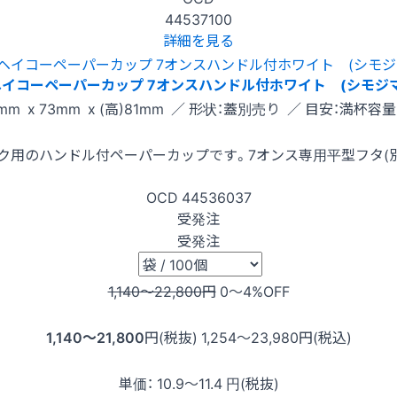
44537100
詳細を見る
ヘイコーペーパーカップ 7オンスハンドル付ホワイト (シモジマ
mm x 73mm x (高)81mm ／ 形状：蓋別売り ／ 目安：満杯容量:
リンク用のハンドル付ペーパーカップです。7オンス専用平型フタ(
OCD
44536037
受発注
受発注
1,140〜22,800
円
0〜4
%OFF
1,140〜21,800
円(税抜)
1,254〜23,980
円(税込)
単価：
10.9〜11.4
円(税抜)