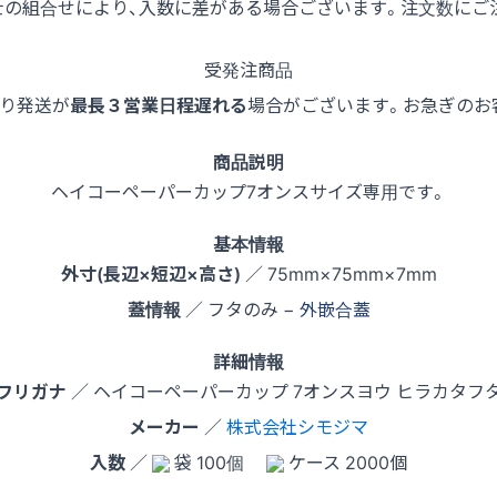
士の組合せにより、入数に差がある場合ございます。注文数にご
受発注商品
より発送が
最長３営業日程遅れる
場合がございます。お急ぎのお
商品説明
ヘイコーペーパーカップ7オンスサイズ専用です。
基本情報
外寸(長辺×短辺×高さ)
／ 75mm×75mm×7mm
蓋情報
／ フタのみ −
外嵌合蓋
詳細情報
フリガナ
／ ヘイコーペーパーカップ 7オンスヨウ ヒラカタフ
メーカー
／
株式会社シモジマ
入数
／
袋 100個
ケース 2000個