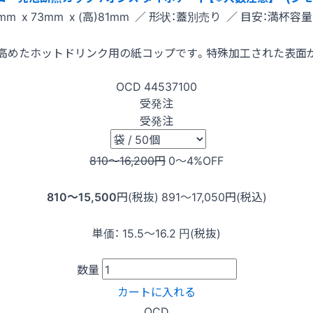
mm x 73mm x (高)81mm ／ 形状：蓋別売り ／ 目安：満杯容量:
果を高めたホットドリンク用の紙コップです。特殊加工された表面
OCD
44537100
受発注
受発注
810〜16,200
円
0〜4
%OFF
810〜15,500
円(税抜)
891〜17,050
円(税込)
単価：
15.5〜16.2
円(税抜)
数量
カートに入れる
OCD