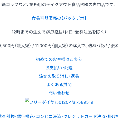
紙コップなど、業務用のテイクアウト食品容器の専門店です。
食品容器販売の【パックデポ】
12時
までの
注文
で
即日発送
（休日・受発注品を除く）
5,500円
（法人宛） /
11,000円
（個人宛）の
購入
で、
送料・代引手数
初めてのお客様はこちら
お支払い・配送
注文の取り消し・返品
よくある質問
問い合わせ