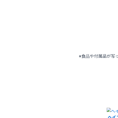
※食品や付属品が写
ヘイ