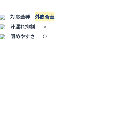
対応蓋種
外嵌合蓋
汁漏れ抑制
×
閉めやすさ
○