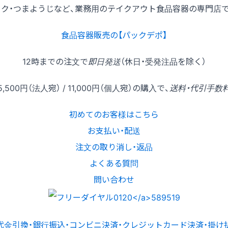
ック・つまようじなど、業務用のテイクアウト食品容器の専門店で
食品容器販売の【パックデポ】
12時
までの
注文
で
即日発送
（休日・受発注品を除く）
5,500円
（法人宛） /
11,000円
（個人宛）の
購入
で、
送料・代引手数
初めてのお客様はこちら
お支払い・配送
注文の取り消し・返品
よくある質問
問い合わせ