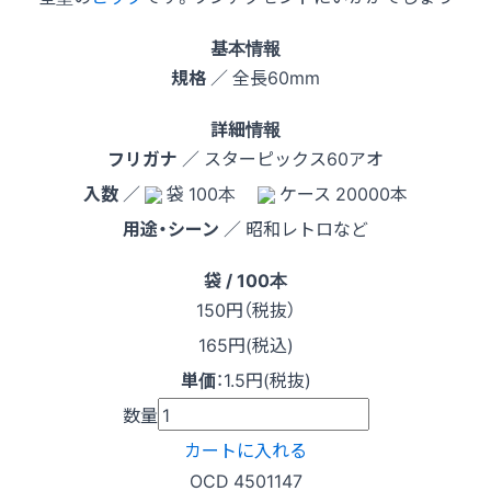
基本情報
規格
／ 全長60mm
詳細情報
フリガナ
／ スターピックス60アオ
入数
／
袋 100本
ケース 20000本
用途・シーン
／ 昭和レトロなど
袋 / 100本
150
円（税抜）
165円(税込)
単価
：
1.5円(税抜)
数量
カートに入れる
OCD 4501147