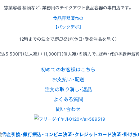
惣菜容器 柄物など、業務用のテイクアウト食品容器の専門店です。
食品容器販売の
【パックデポ】
12時
までの
注文
で
即日発送
（休日・受発注品を除く）
税込
5,500円
（法人宛） /
11,000円
（個人宛）の
購入
で、
送料・代引手数料無
初めてのお客様はこちら
お支払い・配送
注文の取り消し・返品
よくある質問
問い合わせ