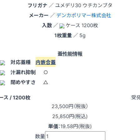
フリガナ
／ ユメデリ30 ウチカンブタ
メーカー
／
デンカポリマー株式会社
入数
／
ケース 1200枚
1枚重量
／ 5g
蓋性能情報
対応蓋種
内嵌合蓋
汁漏れ抑制
○
閉めやすさ
△
受
ース / 1200枚
23,500
円（税抜）
25,850円(税込)
単価
：
19.58円(税抜)
数量