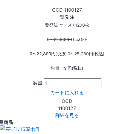
OCD
1100127
受発注
受発注
ケース / 1200枚
0〜22,800
円
0
%OFF
0〜22,800
円(税抜)
0〜25,080
円(税込)
単価：
19
円(税抜)
数量
カートに入れる
OCD
1100127
詳細を見る
連商品