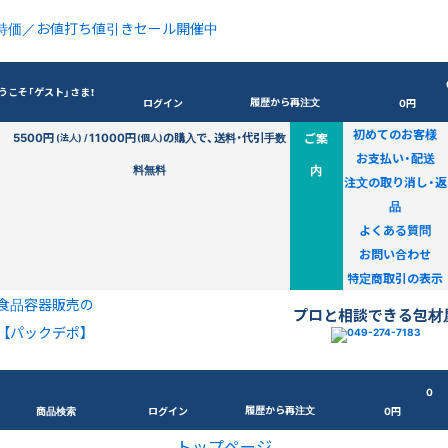
特価／お値打ち値引きセール開催中
うこそ「ゲスト」さま！
履歴から再注文
ログイン
0円
初めてのお客様
5500円
11000円
の購入で、送料・代引手数
ご案
(法人) /
(個人)
お支払い・配送
料無料
内
注文の取り消し・返
品
よくある質問
お問い合わせ
特定商取引の表示
食品容器販売の
プロと相談できる包材
【パックデポ】
0
履歴から再注文
商品検索
ログイン
0円
トップページ