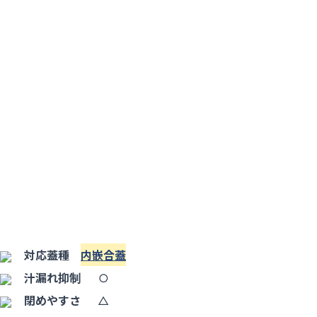
対応蓋種
内嵌合蓋
汁漏れ抑制
○
閉めやすさ
△