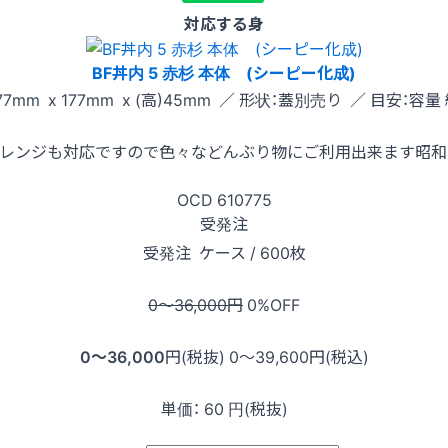
対応する身
BF丼内 5 赤杉 本体 (シーピー化成)
77mm x 177mm x (高)45mm ／ 形状：蓋別売り ／ 目安：容量 
子レンジも対応ですので色々などんぶり物にご利用出来ます昭和
OCD
610775
受発注
受発注
ケース / 600枚
0〜36,000
円
0
%OFF
0〜36,000
円(税抜)
0〜39,600
円(税込)
単価：
60
円(税抜)