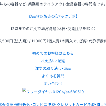
丼もの容器など、業務用のテイクアウト食品容器の専門店です
食品容器販売の【パックデポ】
12時
までの
注文
で
即日発送
（休日・受発注品を除く）
5,500円
（法人宛） /
11,000円
（個人宛）の
購入
で、
送料・代引手数
初めてのお客様はこちら
お支払い・配送
注文の取り消し・返品
よくある質問
問い合わせ