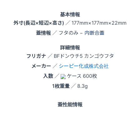
基本情報
外寸(長辺×短辺×高さ)
／ 177mm×177mm×22mm
蓋情報
／ フタのみ −
内嵌合蓋
詳細情報
フリガナ
／ BFドンウチ5 カンゴウフタ
メーカー
／
シーピー化成株式会社
入数
／
ケース 600枚
1枚重量
／ 8.3g
蓋性能情報