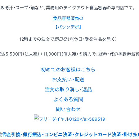
みそ汁・スープ・鍋など、業務用のテイクアウト食品容器の専門店です。
食品容器販売の
【パックデポ】
12時
までの
注文
で
即日発送
（休日・受発注品を除く）
税込
5,500円
（法人宛） /
11,000円
（個人宛）の
購入
で、
送料・代引手数料無
初めてのお客様はこちら
お支払い・配送
注文の取り消し・返品
よくある質問
問い合わせ