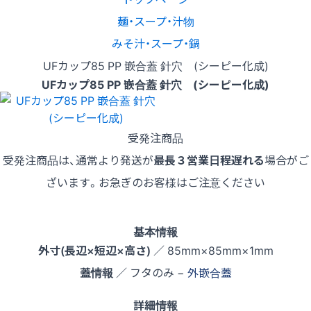
麺・スープ・汁物
みそ汁・スープ・鍋
UFカップ85 PP 嵌合蓋 針穴 (シーピー化成)
UFカップ85 PP 嵌合蓋 針穴 (シーピー化成)
受発注商品
受発注商品は、通常より発送が
最長３営業日程遅れる
場合がご
ざいます。お急ぎのお客様はご注意ください
基本情報
外寸(長辺×短辺×高さ)
／ 85mm×85mm×1mm
蓋情報
／ フタのみ −
外嵌合蓋
詳細情報