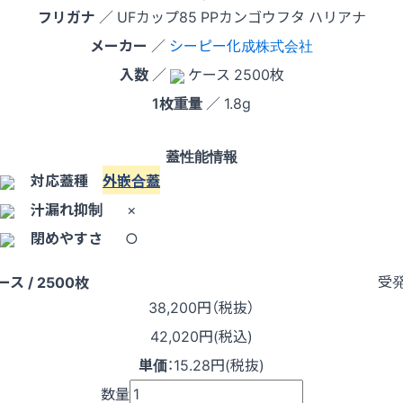
フリガナ
／ UFカップ85 PPカンゴウフタ ハリアナ
メーカー
／
シーピー化成株式会社
入数
／
ケース 2500枚
1枚重量
／ 1.8g
蓋性能情報
対応蓋種
外嵌合蓋
汁漏れ抑制
×
閉めやすさ
○
受
ース / 2500枚
38,200
円（税抜）
42,020円(税込)
単価
：
15.28円(税抜)
数量