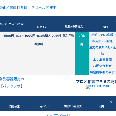
特価／お値打ち値引きセール開催中
うこそ「ゲスト」さま！
履歴から再注文
ログイン
0円
初めてのお客様
5500円
11000円
の購入で、送料・代引手数
ご案
(法人) /
(個人)
お支払い・配送
料無料
内
注文の取り消し・返
品
よくある質問
お問い合わせ
特定商取引の表示
食品容器販売の
プロと相談できる包材
【パックデポ】
0
履歴から再注文
商品検索
ログイン
0円
トップページ