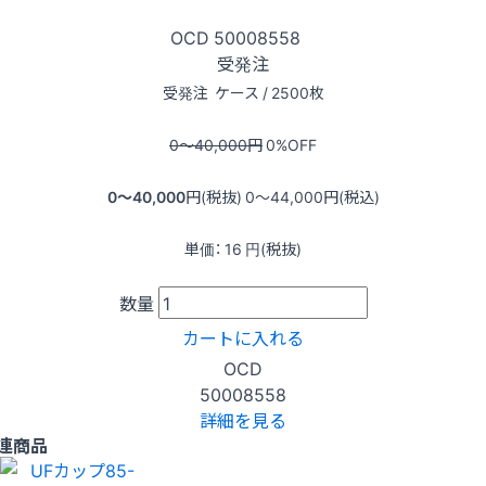
OCD
50008558
受発注
受発注
ケース / 2500枚
0〜40,000
円
0
%OFF
0〜40,000
円(税抜)
0〜44,000
円(税込)
単価：
16
円(税抜)
数量
カートに入れる
OCD
50008558
詳細を見る
連商品