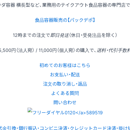
ラダ容器 横長型など、業務用のテイクアウト食品容器の専門店で
食品容器販売の【パックデポ】
12時
までの
注文
で
即日発送
（休日・受発注品を除く）
5,500円
（法人宛） /
11,000円
（個人宛）の
購入
で、
送料・代引手数
初めてのお客様はこちら
お支払い・配送
注文の取り消し・返品
よくある質問
問い合わせ