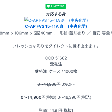
対応する身
C-AP FVS 15-11A 身 (中央化学)
8mm x 106mm x (高)40mm ／ 形状：蓋別売り ／ 目安：容量 
フレッシュな彩りをダイレクトに訴求出来ます。
OCD
51682
受発注
受発注
ケース / 1000枚
0〜14,900
円
0
%OFF
0〜14,900
円(税抜)
0〜16,390
円(税込)
単価：
14.9
円(税抜)