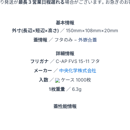
より発送が
最長３営業日程遅れる
場合がございます。お急ぎのお
基本情報
外寸(長辺×短辺×高さ)
／ 150mm×108mm×20mm
蓋情報
／ フタのみ −
外嵌合蓋
詳細情報
フリガナ
／ C-AP FVS 15-11 フタ
メーカー
／
中央化学株式会社
入数
／
ケース 1000枚
1枚重量
／ 6.3g
蓋性能情報