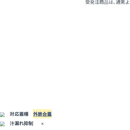
受発注商品は、通常
対応蓋種
外嵌合蓋
汁漏れ抑制
×