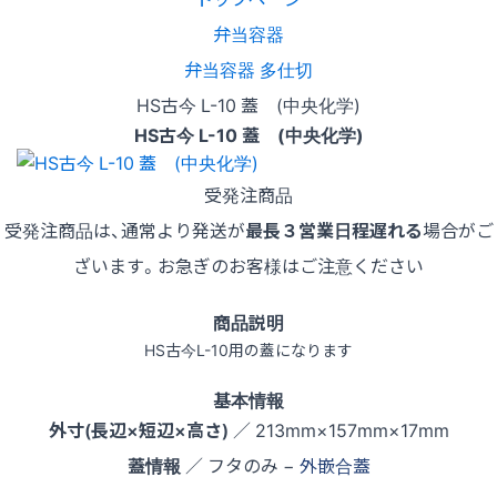
弁当容器
弁当容器 多仕切
HS古今 L-10 蓋 (中央化学)
HS古今 L-10 蓋 (中央化学)
受発注商品
受発注商品は、通常より発送が
最長３営業日程遅れる
場合がご
ざいます。お急ぎのお客様はご注意ください
商品説明
HS古今L-10用の蓋になります
基本情報
外寸(長辺×短辺×高さ)
／ 213mm×157mm×17mm
蓋情報
／ フタのみ −
外嵌合蓋