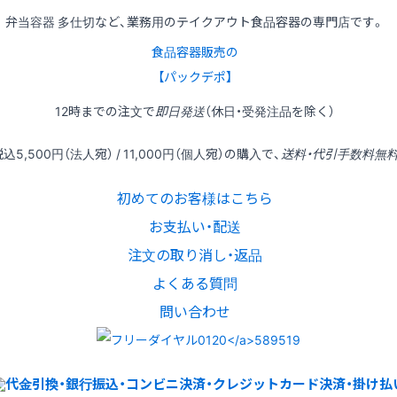
弁当容器 多仕切など、業務用のテイクアウト食品容器の専門店です。
食品容器販売の
【パックデポ】
12時
までの
注文
で
即日発送
（休日・受発注品を除く）
税込
5,500円
（法人宛） /
11,000円
（個人宛）の
購入
で、
送料・代引手数料無
初めてのお客様はこちら
お支払い・配送
注文の取り消し・返品
よくある質問
問い合わせ