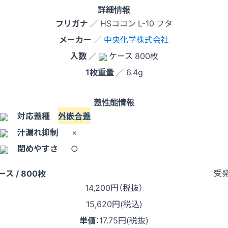
詳細情報
フリガナ
／ HSココン L-10 フタ
メーカー
／
中央化学株式会社
入数
／
ケース 800枚
1枚重量
／ 6.4g
蓋性能情報
対応蓋種
外嵌合蓋
汁漏れ抑制
×
閉めやすさ
○
受
ース / 800枚
14,200
円（税抜）
15,620円(税込)
単価
：
17.75円(税抜)