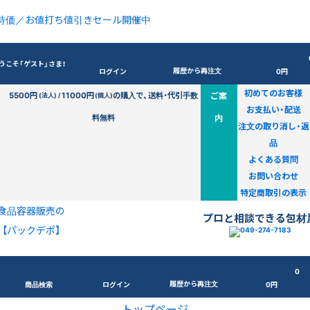
特価／お値打ち値引きセール開催中
うこそ「ゲスト」さま！
履歴から再注文
ログイン
0円
初めてのお客様
5500円
11000円
の購入で、送料・代引手数
ご案
(法人) /
(個人)
お支払い・配送
料無料
内
注文の取り消し・返
品
よくある質問
お問い合わせ
特定商取引の表示
食品容器販売の
プロと相談できる包材
【パックデポ】
0
履歴から再注文
商品検索
ログイン
0円
トップページ