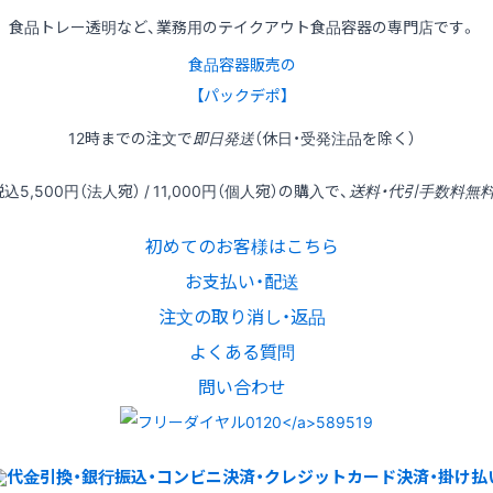
食品トレー透明など、業務用のテイクアウト食品容器の専門店です。
食品容器販売の
【パックデポ】
12時
までの
注文
で
即日発送
（休日・受発注品を除く）
税込
5,500円
（法人宛） /
11,000円
（個人宛）の
購入
で、
送料・代引手数料無
初めてのお客様はこちら
お支払い・配送
注文の取り消し・返品
よくある質問
問い合わせ