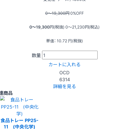
0〜19,300
円
0
%OFF
0〜19,300
円(税抜)
0〜21,230
円(税込)
単価：
10.72
円(税抜)
数量
カートに入れる
OCD
6314
詳細を見る
連商品
食品トレー PP25-
11 (中央化学)