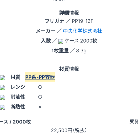
詳細情報
フリガナ
／ PP19-12F
メーカー
／
中央化学株式会社
入数
／
ケース 2000枚
1枚重量
／ 8.3g
材質情報
材質
PP系-PP容器
レンジ
○
耐油性
○
断熱性
×
受
ース / 2000枚
22,500
円（税抜）