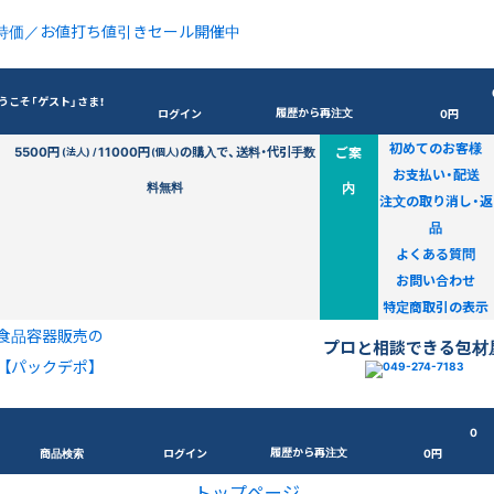
特価／お値打ち値引きセール開催中
うこそ「ゲスト」さま！
履歴から再注文
ログイン
0円
初めてのお客様
5500円
11000円
の購入で、送料・代引手数
ご案
(法人) /
(個人)
お支払い・配送
料無料
内
注文の取り消し・返
品
よくある質問
お問い合わせ
特定商取引の表示
食品容器販売の
プロと相談できる包材
【パックデポ】
0
履歴から再注文
商品検索
ログイン
0円
トップページ