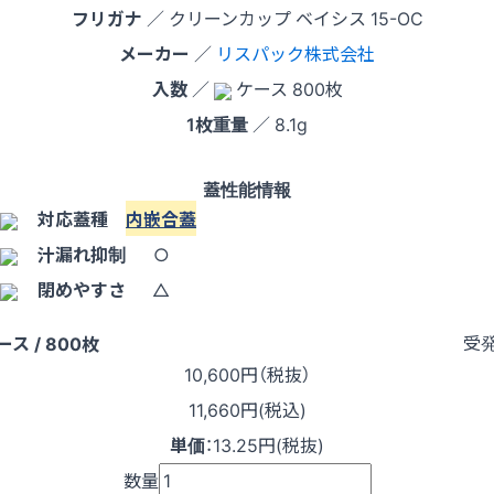
フリガナ
／ クリーンカップ ベイシス 15-OC
メーカー
／
リスパック株式会社
入数
／
ケース 800枚
1枚重量
／ 8.1g
蓋性能情報
対応蓋種
内嵌合蓋
汁漏れ抑制
○
閉めやすさ
△
受
ース / 800枚
10,600
円（税抜）
11,660円(税込)
単価
：
13.25円(税抜)
数量