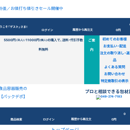
特価／お値打ち値引きセール開催中
うこそ「ゲスト」さま！
履歴から再注文
ログイン
0円
初めてのお客様
5500円
11000円
の購入で、送料・代引手数
ご案
(法人) /
(個人)
お支払い・配送
料無料
内
注文の取り消し・返
品
よくある質問
お問い合わせ
特定商取引の表示
食品容器販売の
プロと相談できる包材
【パックデポ】
0
履歴から再注文
商品検索
ログイン
0円
トップページ