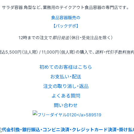
サラダ容器 角型など、業務用のテイクアウト食品容器の専門店です。
食品容器販売の
【パックデポ】
12時
までの
注文
で
即日発送
（休日・受発注品を除く）
税込
5,500円
（法人宛） /
11,000円
（個人宛）の
購入
で、
送料・代引手数料無
初めてのお客様はこちら
お支払い・配送
注文の取り消し・返品
よくある質問
問い合わせ