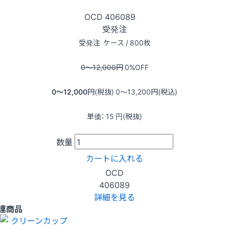
OCD
406089
受発注
受発注
ケース / 800枚
0〜12,000
円
0
%OFF
0〜12,000
円(税抜)
0〜13,200
円(税込)
単価：
15
円(税抜)
数量
カートに入れる
OCD
406089
詳細を見る
連商品