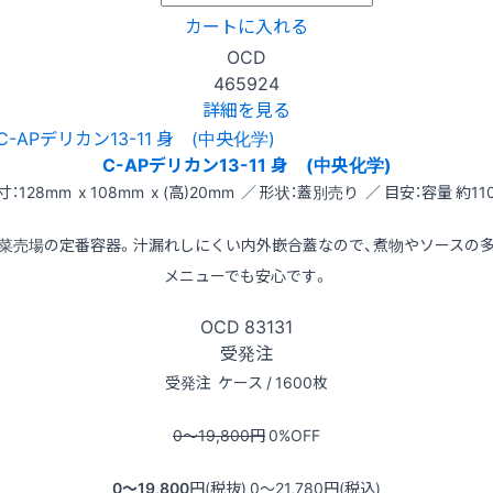
カートに入れる
OCD
465924
詳細を見る
C-APデリカン13-11 身 (中央化学)
寸：128mm x 108mm x (高)20mm ／ 形状：蓋別売り ／ 目安：容量 約110
菜売場の定番容器。汁漏れしにくい内外嵌合蓋なので、煮物やソースの
メニューでも安心です。
OCD
83131
受発注
受発注
ケース / 1600枚
0〜19,800
円
0
%OFF
0〜19,800
円(税抜)
0〜21,780
円(税込)