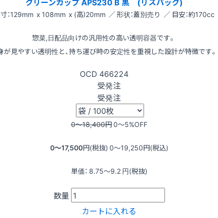
クリーンカップ APS230 B 黒 (リスパック)
寸：129mm x 108mm x (高)20mm ／ 形状：蓋別売り ／ 目安：約170cc
惣菜,日配品向けの汎用性の高い透明容器です。
身が見やすい透明性と、持ち運び時の安定性を重視した設計が特徴です。
OCD
466224
受発注
受発注
0〜18,400
円
0〜5
%OFF
0〜17,500
円(税抜)
0〜19,250
円(税込)
単価：
8.75〜9.2
円(税抜)
数量
カートに入れる