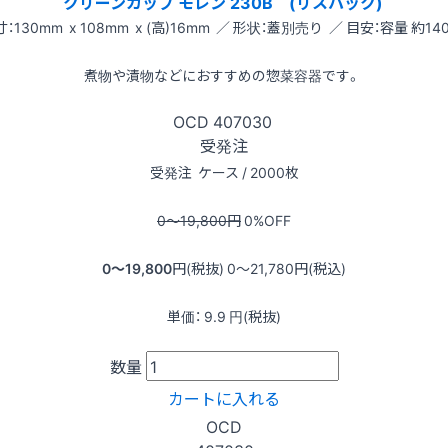
クリーンカップ モレン 230B (リスパック)
：130mm x 108mm x (高)16mm ／ 形状：蓋別売り ／ 目安：容量 約140
煮物や漬物などにおすすめの惣菜容器です。
OCD
407030
受発注
受発注
ケース / 2000枚
0〜19,800
円
0
%OFF
0〜19,800
円(税抜)
0〜21,780
円(税込)
単価：
9.9
円(税抜)
数量
カートに入れる
OCD