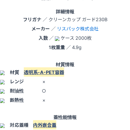
詳細情報
フリガナ
／ クリーンカップ ガード230B
メーカー
／
リスパック株式会社
入数
／
ケース 2000枚
1枚重量
／ 4.9g
材質情報
材質
透明系-A-PET容器
レンジ
×
耐油性
○
断熱性
×
蓋性能情報
対応蓋種
内外嵌合蓋