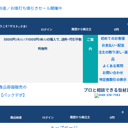
特価／お値打ち値引きセール開催中
うこそ「ゲスト」さま！
履歴から再注文
ログイン
0円
初めてのお客様
5500円
11000円
の購入で、送料・代引手数
ご案
(法人) /
(個人)
お支払い・配送
料無料
内
注文の取り消し・返
品
よくある質問
お問い合わせ
特定商取引の表示
食品容器販売の
プロと相談できる包材
【パックデポ】
0
履歴から再注文
商品検索
ログイン
0円
トップページ