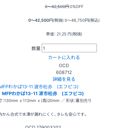
0〜42,500
円
0
%OFF
0〜42,500
円(税抜)
0〜46,750
円(税込)
単価：
21.25
円(税抜)
数量
カートに入れる
OCD
608712
詳細を見る
MFPわかば13-11 波市松赤 (エフピコ)
：130mm x 112mm x (高)20mm ／ 形状：蓋別売り
内かん合式で水滴が漏れにくく、タレも安心です。
OCD
179003202