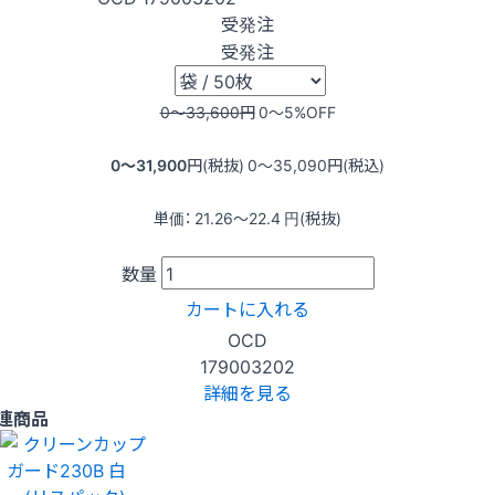
受発注
受発注
0〜33,600
円
0〜5
%OFF
0〜31,900
円(税抜)
0〜35,090
円(税込)
単価：
21.26〜22.4
円(税抜)
数量
カートに入れる
OCD
179003202
詳細を見る
連商品