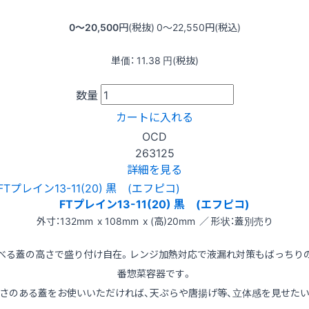
0〜20,500
円(税抜)
0〜22,550
円(税込)
単価：
11.38
円(税抜)
数量
カートに入れる
OCD
263125
詳細を見る
FTプレイン13-11(20) 黒 (エフピコ)
外寸：132mm x 108mm x (高)20mm ／ 形状：蓋別売り
べる蓋の高さで盛り付け自在。レンジ加熱対応で液漏れ対策もばっちり
番惣菜容器です。
さのある蓋をお使いいただければ、天ぷらや唐揚げ等、立体感を見せた