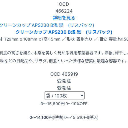
OCD
466224
詳細を見る
クリーンカップ APS230 B浅 黒 (リスパック)
寸：129mm x 108mm x (高)15mm ／ 形状：蓋別売り ／ 目安：容量 約150
明度の高さを誇り、中身を美しく見せる汎用惣菜容器です。漬物、梅干し
味などの日配品や、サラダ、佃煮といった多様な惣菜に最適な容器です。
OCD
465919
受発注
受発注
0〜15,600
円
0〜10
%OFF
0〜14,100
円(税抜)
0〜15,510
円(税込)