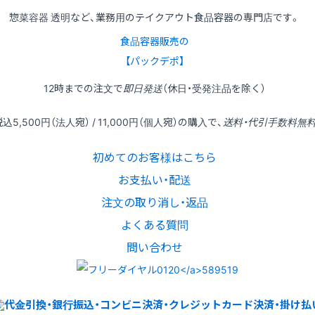
惣菜容器 透明など、業務用のテイクアウト食品容器の専門店です。
食品容器販売の
【パックデポ】
12時
までの
注文
で
即日発送
（休日・受発注品を除く）
税込
5,500円
（法人宛） /
11,000円
（個人宛）の
購入
で、
送料・代引手数料無
初めてのお客様はこちら
お支払い・配送
注文の取り消し・返品
よくある質問
問い合わせ