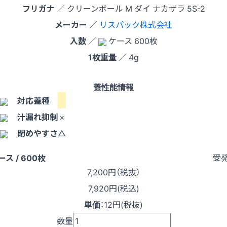
フリガナ
／ クリーンボール M ダイ ナカザラ 5S-2
メーカー
／
リスパック株式会社
入数
／
ケース 600枚
1枚重量
／ 4g
蓋性能情報
対応蓋種
汁漏れ抑制
×
閉めやすさ
△
受
ース / 600枚
7,200
円（税抜）
7,920円(税込)
単価
：
12円(税抜)
数量