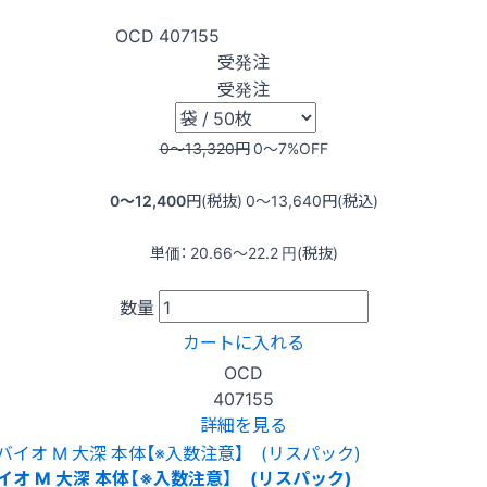
OCD
407155
受発注
受発注
0〜13,320
円
0〜7
%OFF
0〜12,400
円(税抜)
0〜13,640
円(税込)
単価：
20.66〜22.2
円(税抜)
数量
カートに入れる
OCD
407155
詳細を見る
イオ M 大深 本体【※入数注意】 (リスパック)