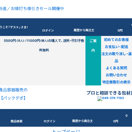
特価／お値打ち値引きセール開催中
うこそ「ゲスト」さま！
履歴から再注文
ログイン
0円
初めてのお客様
5500円
11000円
の購入で、送料・代引手数
ご案
(法人) /
(個人)
お支払い・配送
料無料
内
注文の取り消し・返
品
よくある質問
お問い合わせ
特定商取引の表示
食品容器販売の
プロと相談できる包材
【パックデポ】
0
履歴から再注文
商品検索
ログイン
0円
トップページ