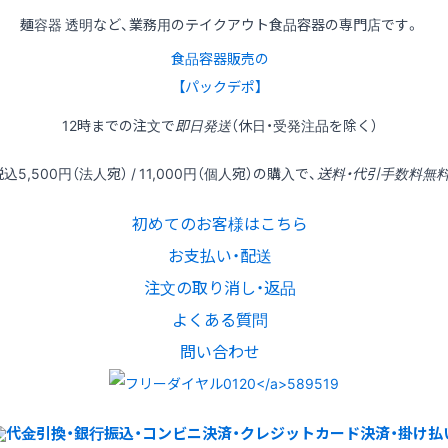
麺容器 透明など、業務用のテイクアウト食品容器の専門店です。
食品容器販売の
【パックデポ】
12時
までの
注文
で
即日発送
（休日・受発注品を除く）
税込
5,500円
（法人宛） /
11,000円
（個人宛）の
購入
で、
送料・代引手数料無
初めてのお客様はこちら
お支払い・配送
注文の取り消し・返品
よくある質問
問い合わせ