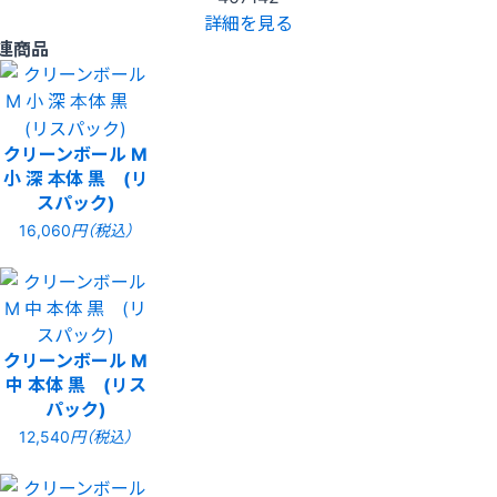
詳細を見る
連商品
クリーンボール M
小 深 本体 黒 (リ
スパック)
16,060
円（税込）
クリーンボール M
中 本体 黒 (リス
パック)
12,540
円（税込）