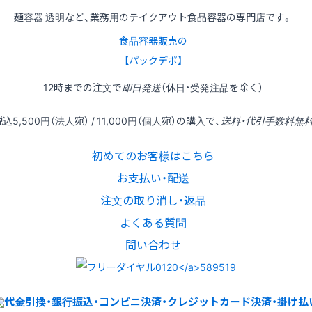
麺容器 透明など、業務用のテイクアウト食品容器の専門店です。
食品容器販売の
【パックデポ】
12時
までの
注文
で
即日発送
（休日・受発注品を除く）
税込
5,500円
（法人宛） /
11,000円
（個人宛）の
購入
で、
送料・代引手数料無
初めてのお客様はこちら
お支払い・配送
注文の取り消し・返品
よくある質問
問い合わせ