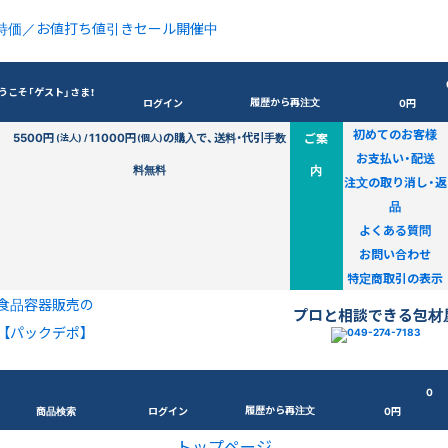
特価／お値打ち値引きセール開催中
うこそ「ゲスト」さま！
履歴から再注文
ログイン
0円
初めてのお客様
5500円
11000円
の購入で、送料・代引手数
ご案
(法人) /
(個人)
お支払い・配送
料無料
内
注文の取り消し・返
品
よくある質問
お問い合わせ
特定商取引の表示
食品容器販売の
プロと相談できる包材
【パックデポ】
0
履歴から再注文
商品検索
ログイン
0円
トップページ