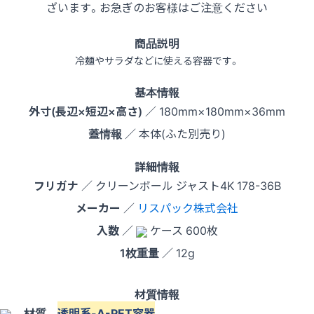
ざいます。お急ぎのお客様はご注意ください
商品説明
冷麺やサラダなどに使える容器です。
基本情報
外寸(長辺×短辺×高さ)
／ 180mm×180mm×36mm
蓋情報
／ 本体(ふた別売り)
詳細情報
フリガナ
／ クリーンボール ジャスト4K 178-36B
メーカー
／
リスパック株式会社
入数
／
ケース 600枚
1枚重量
／ 12g
材質情報
材質
透明系-A-PET容器