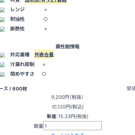
レンジ
×
耐油性
○
断熱性
×
蓋性能情報
対応蓋種
外嵌合蓋
汁漏れ抑制
×
閉めやすさ
○
受
ース / 600枚
9,200
円（税抜）
10,120円(税込)
単価
：
15.33円(税抜)
数量