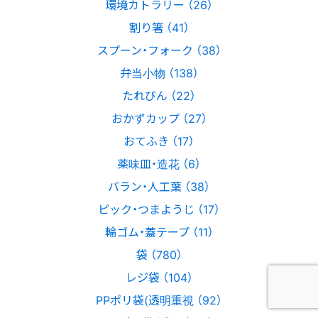
環境カトラリー （26）
割り箸 （41）
スプーン・フォーク （38）
弁当小物 （138）
たれびん （22）
おかずカップ （27）
おてふき （17）
薬味皿・造花 （6）
バラン・人工葉 （38）
ピック・つまようじ （17）
輪ゴム・蓋テープ （11）
袋 （780）
レジ袋 （104）
PPポリ袋(透明重視 （92）