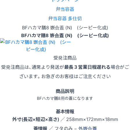
弁当容器
弁当容器 多仕切
BFハカマ膳8 嵌合蓋 (N) (シーピー化成)
BFハカマ膳8 嵌合蓋 (N) (シーピー化成)
受発注商品
受発注商品は、通常より発送が
最長３営業日程遅れる
場合がご
ざいます。お急ぎのお客様はご注意ください
商品説明
BFハカマ膳8用の蓋になります
基本情報
外寸(長辺×短辺×高さ)
／ 258mm×172mm×18mm
蓋情報
／ フタのみ −
外嵌合蓋