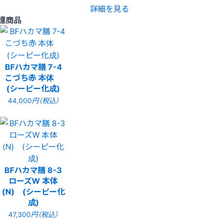
詳細を見る
連商品
BFハカマ膳 7-4
こづち赤 本体
(シーピー化成)
44,000
円（税込）
BFハカマ膳 8-3
ローズW 本体
(N) (シーピー化
成)
47,300
円（税込）