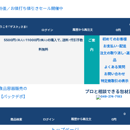
特価／お値打ち値引きセール開催中
うこそ「ゲスト」さま！
履歴から再注文
ログイン
0円
初めてのお客様
5500円
11000円
の購入で、送料・代引手数
ご案
(法人) /
(個人)
お支払い・配送
料無料
内
注文の取り消し・返
品
よくある質問
お問い合わせ
特定商取引の表示
食品容器販売の
プロと相談できる包材
【パックデポ】
0
履歴から再注文
商品検索
ログイン
0円
トップページ