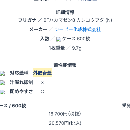
詳細情報
フリガナ
／ BFハカマゼン8 カンゴウフタ (N)
メーカー
／
シーピー化成株式会社
入数
／
ケース 600枚
1枚重量
／ 9.7g
蓋性能情報
対応蓋種
外嵌合蓋
汁漏れ抑制
×
閉めやすさ
○
受
ース / 600枚
18,700
円（税抜）
20,570円(税込)