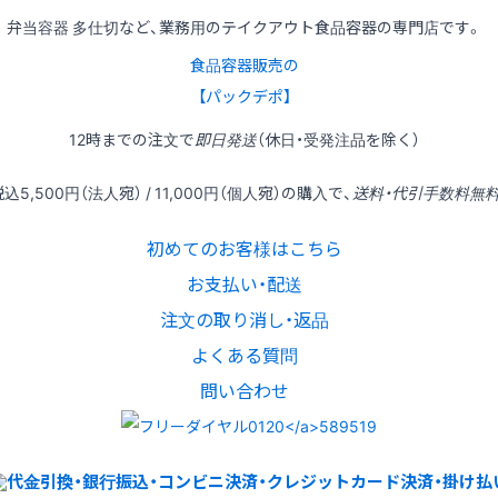
弁当容器 多仕切など、業務用のテイクアウト食品容器の専門店です。
食品容器販売の
【パックデポ】
12時
までの
注文
で
即日発送
（休日・受発注品を除く）
税込
5,500円
（法人宛） /
11,000円
（個人宛）の
購入
で、
送料・代引手数料無
初めてのお客様はこちら
お支払い・配送
注文の取り消し・返品
よくある質問
問い合わせ