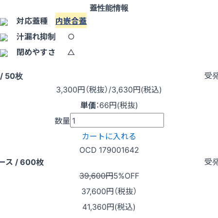
蓋性能情報
対応蓋種
内嵌合蓋
汁漏れ抑制
○
閉めやすさ
△
受
/ 50枚
3,300
円（税抜）
/3,630円
(税込)
単価
：
66円(税抜)
数量
カートに入れる
OCD 179001642
受
ース / 600枚
39,600円
5%OFF
37,600
円（税抜）
41,360円(税込)