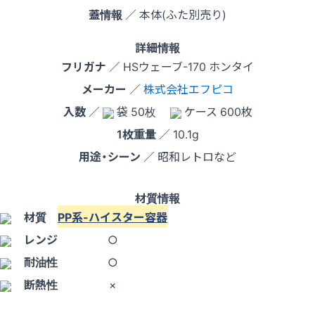
蓋情報
／ 本体(ふた別売り)
詳細情報
フリガナ
／ HSウェーブ-170 ホンタイ
メーカー
／
株式会社エフピコ
入数
／
袋 50枚
ケース 600枚
1枚重量
／ 10.1g
用途・シーン
／ 昭和レトロなど
材質情報
材質
PP系-ハイスター容器
レンジ
○
耐油性
○
断熱性
×