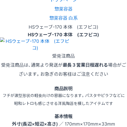
惣菜容器
惣菜容器 白系
HSウェーブ-170 本体 (エフピコ)
HSウェーブ-170 本体 (エフピコ)
受発注商品
受発注商品は、通常より発送が
最長３営業日程遅れる
場合がご
ざいます。お急ぎのお客様はご注意ください
商品説明
フチが波型形状の軽食向けの容器になります。パスタやピラフなどに
昭和レトロも感じさせる洋風陶器を模したアイテムです
基本情報
外寸(長辺×短辺×高さ)
／ 170mm×170mm×33mm