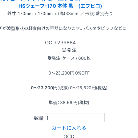
HSウェーブ-170 本体 黒 (エフピコ)
外寸：170mm x 170mm x (高)33mm ／ 形状：蓋別売り
チが波型形状の軽食向けの容器になります。パスタやピラフなどに
OCD
239884
受発注
受発注
ケース / 600枚
0〜23,200
円
0
%OFF
0〜23,200
円(税抜)
0〜25,520
円(税込)
単価：
38.66
円(税抜)
数量
カートに入れる
OCD