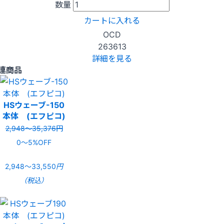
数量
カートに入れる
OCD
263613
詳細を見る
連商品
HSウェーブ-150
本体 (エフピコ)
2,948〜35,376円
0〜5%OFF
2,948〜33,550
円
（税込）