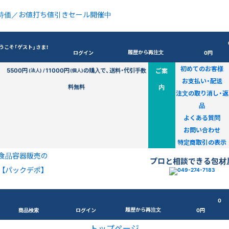
特価／お値打ち値引きセール開催中
うこそ「ゲスト」さま！
履歴から再注文
ログイン
0円
初めてのお客様
5500円
11000円
の購入で、送料・代引手数
ご案
(法人) /
(個人)
お支払い・配送
料無料
内
注文の取り消し・返
品
よくある質問
お問い合わせ
特定商取引の表示
食品容器販売の
プロと相談できる包材
【パックデポ】
0
履歴から再注文
商品検索
ログイン
0円
トップページ