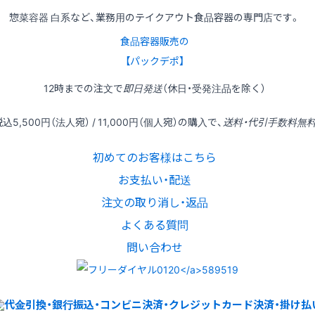
惣菜容器 白系など、業務用のテイクアウト食品容器の専門店です。
食品容器販売の
【パックデポ】
12時
までの
注文
で
即日発送
（休日・受発注品を除く）
税込
5,500円
（法人宛） /
11,000円
（個人宛）の
購入
で、
送料・代引手数料無
初めてのお客様はこちら
お支払い・配送
注文の取り消し・返品
よくある質問
問い合わせ