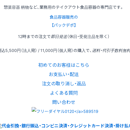
惣菜容器 柄物など、業務用のテイクアウト食品容器の専門店です。
食品容器販売の
【パックデポ】
12時
までの
注文
で
即日発送
（休日・受発注品を除く）
税込
5,500円
（法人宛） /
11,000円
（個人宛）の
購入
で、
送料・代引手数料無
初めてのお客様はこちら
お支払い・配送
注文の取り消し・返品
よくある質問
問い合わせ