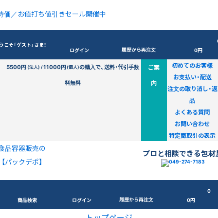
特価／お値打ち値引きセール開催中
うこそ「ゲスト」さま！
履歴から再注文
ログイン
0円
初めてのお客様
5500円
11000円
の購入で、送料・代引手数
ご案
(法人) /
(個人)
お支払い・配送
料無料
内
注文の取り消し・返
品
よくある質問
お問い合わせ
特定商取引の表示
食品容器販売の
プロと相談できる包材
【パックデポ】
0
履歴から再注文
商品検索
ログイン
0円
トップページ