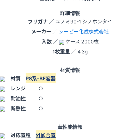
詳細情報
フリガナ
／ ユノミ90-1 シノホンタイ
メーカー
／
シーピー化成株式会社
入数
／
ケース 2000枚
1枚重量
／ 4.3g
材質情報
材質
PS系-BF容器
レンジ
○
耐油性
○
断熱性
○
蓋性能情報
対応蓋種
外嵌合蓋