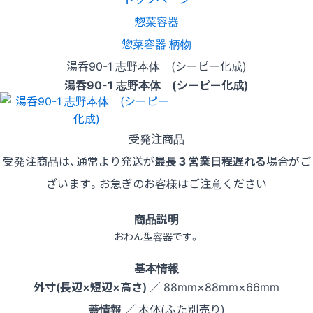
惣菜容器
惣菜容器 柄物
湯呑90-1 志野本体 (シーピー化成)
湯呑90-1 志野本体 (シーピー化成)
受発注商品
受発注商品は、通常より発送が
最長３営業日程遅れる
場合がご
ざいます。お急ぎのお客様はご注意ください
商品説明
おわん型容器です。
基本情報
外寸(長辺×短辺×高さ)
／ 88mm×88mm×66mm
蓋情報
／ 本体(ふた別売り)