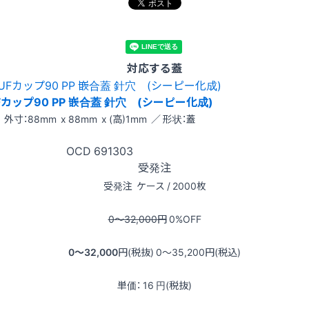
対応する蓋
Fカップ90 PP 嵌合蓋 針穴 (シーピー化成)
外寸：88mm x 88mm x (高)1mm ／ 形状：蓋
OCD
691303
受発注
受発注
ケース / 2000枚
0〜32,000
円
0
%OFF
0〜32,000
円(税抜)
0〜35,200
円(税込)
単価：
16
円(税抜)