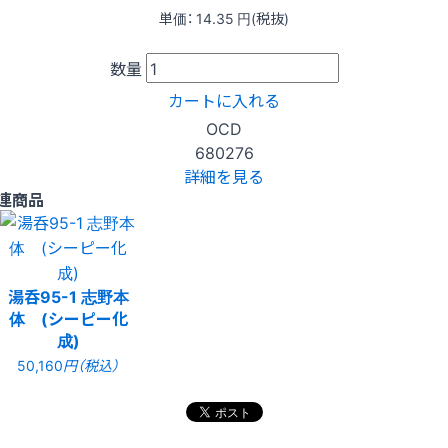
単価：
14.35
円(税抜)
数量
カートに入れる
OCD
680276
詳細を見る
連商品
湯呑95-1 志野本
体 (シーピー化
成)
50,160
円（税込）