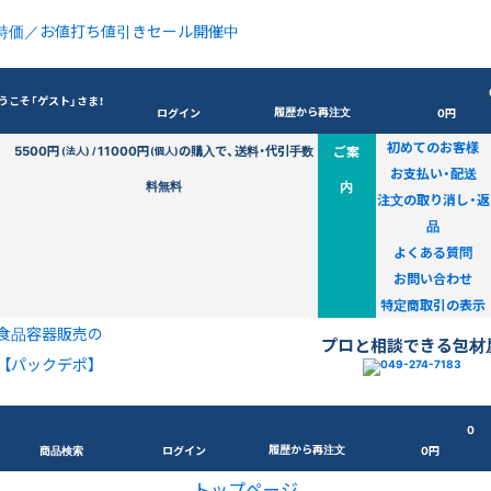
特価／お値打ち値引きセール開催中
うこそ「ゲスト」さま！
履歴から再注文
ログイン
0円
初めてのお客様
5500円
11000円
の購入で、送料・代引手数
ご案
(法人) /
(個人)
お支払い・配送
料無料
内
注文の取り消し・返
品
よくある質問
お問い合わせ
特定商取引の表示
食品容器販売の
プロと相談できる包材
【パックデポ】
0
履歴から再注文
商品検索
ログイン
0円
トップページ