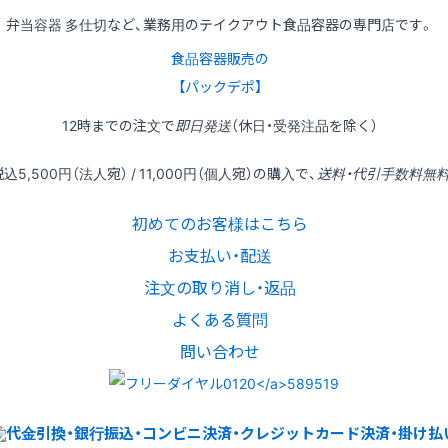
弁当容器 多仕切など、業務用のテイクアウト食品容器の専門店です。
食品容器販売の
【パックデポ】
12時
までの
注文
で
即日発送
（休日・受発注品を除く）
税込
5,500円
（法人宛） /
11,000円
（個人宛）の
購入
で、
送料・代引手数料無
初めてのお客様はこちら
お支払い・配送
注文の取り消し・返品
よくある質問
問い合わせ