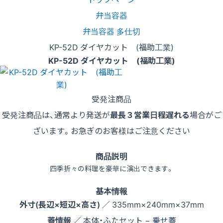
弁当容器
弁当容器 多仕切
KP-52D ダイヤカット (福助工業)
KP-52D ダイヤカット (福助工業)
受発注商品
受発注商品は、通常より発送が
最長３営業日程遅れる
場合がご
ざいます。お急ぎのお客様はご注意ください
商品説明
四季折々の料理を豪華に演出できます。
基本情報
外寸(長辺×短辺×高さ)
／ 335mm×240mm×37mm
蓋情報
／ 本体・ふたセット −
乗せ蓋