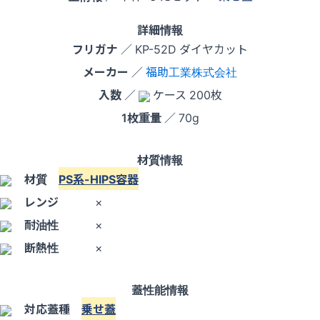
詳細情報
フリガナ
／ KP-52D ダイヤカット
メーカー
／
福助工業株式会社
入数
／
ケース 200枚
1枚重量
／ 70g
材質情報
材質
PS系-HIPS容器
レンジ
×
耐油性
×
断熱性
×
蓋性能情報
対応蓋種
乗せ蓋