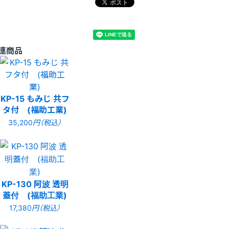
連商品
KP-15 もみじ 共フ
タ付 (福助工業)
35,200
円（税込）
KP-130 阿波 透明
蓋付 (福助工業)
17,380
円（税込）