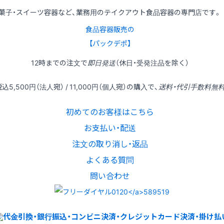
菓子・スイーツ容器など、業務用のテイクアウト食品容器の専門店です。
食品容器販売の
【パックデポ】
12時
までの
注文
で
即日発送
（休日・受発注品を除く）
税込
5,500円
（法人宛） /
11,000円
（個人宛）の
購入
で、
送料・代引手数料無
初めてのお客様はこちら
お支払い・配送
注文の取り消し・返品
よくある質問
問い合わせ