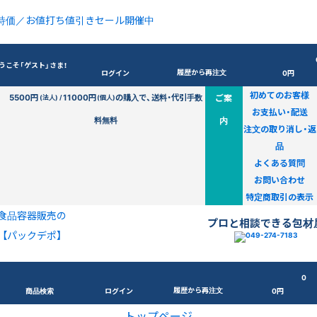
特価／お値打ち値引きセール開催中
うこそ「ゲスト」さま！
履歴から再注文
ログイン
0円
初めてのお客様
5500円
11000円
の購入で、送料・代引手数
ご案
(法人) /
(個人)
お支払い・配送
料無料
内
注文の取り消し・返
品
よくある質問
お問い合わせ
特定商取引の表示
食品容器販売の
プロと相談できる包材
【パックデポ】
0
履歴から再注文
商品検索
ログイン
0円
トップページ