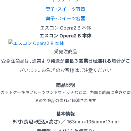
菓子・スイーツ容器
菓子・スイーツ容器
エスコン Opera2 B 本体
エスコン Opera2 B 本体
受発注商品
受発注商品は、通常より発送が
最長３営業日程遅れる
場合がご
ざいます。お急ぎのお客様はご注意ください
商品説明
カットケーキやフルーツサンドウィッチなどに。内面と底面に高さがあ
るので商品の崩れが軽減されます
基本情報
外寸(長辺×短辺×高さ)
／ 163mm×105mm×13mm
蓋情報
／ 本体(ふた別売り)