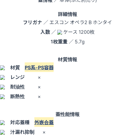
詳細情報
フリガナ
／ エスコン オペラ2 B ホンタイ
入数
／
ケース 1200枚
1枚重量
／ 5.7g
材質情報
材質
PS系-PS容器
レンジ
×
耐油性
×
断熱性
×
蓋性能情報
対応蓋種
外嵌合蓋
汁漏れ抑制
×