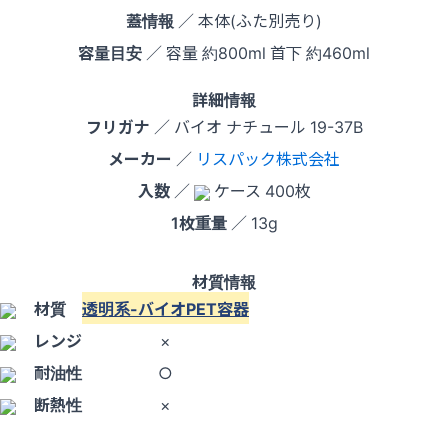
蓋情報
／ 本体(ふた別売り)
容量目安
／ 容量 約800ml 首下 約460ml
詳細情報
フリガナ
／ バイオ ナチュール 19-37B
メーカー
／
リスパック株式会社
入数
／
ケース 400枚
1枚重量
／ 13g
材質情報
材質
透明系-バイオPET容器
レンジ
×
耐油性
○
断熱性
×