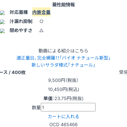
蓋性能情報
対応蓋種
内嵌合蓋
汁漏れ抑制
○
閉めやすさ
△
動画による紹介はこちら
適正量目、完全網羅！！「バイオ ナチュール新型」
新しいサラダ様式「ナチュール」
受
ース / 400枚
9,500
円（税抜）
10,450円(税込)
単価
：
23.75円(税抜)
数量
カートに入れる
OCD 465466