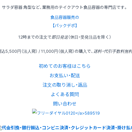
サラダ容器 角型など、業務用のテイクアウト食品容器の専門店です。
食品容器販売の
【パックデポ】
12時
までの
注文
で
即日発送
（休日・受発注品を除く）
税込
5,500円
（法人宛） /
11,000円
（個人宛）の
購入
で、
送料・代引手数料無
初めてのお客様はこちら
お支払い・配送
注文の取り消し・返品
よくある質問
問い合わせ