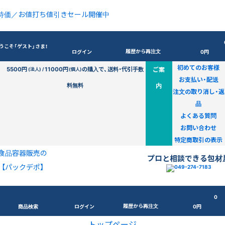
特価／お値打ち値引きセール開催中
うこそ「ゲスト」さま！
履歴から再注文
ログイン
0円
初めてのお客様
5500円
11000円
の購入で、送料・代引手数
ご案
(法人) /
(個人)
お支払い・配送
料無料
内
注文の取り消し・返
品
よくある質問
お問い合わせ
特定商取引の表示
食品容器販売の
プロと相談できる包材
【パックデポ】
0
履歴から再注文
商品検索
ログイン
0円
トップページ