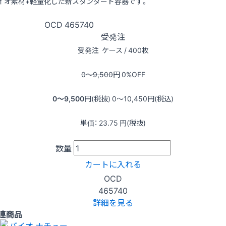
イオ素材+軽量化した新スタンダード容器です。
OCD
465740
受発注
受発注
ケース / 400枚
0〜9,500
円
0
%OFF
0〜9,500
円(税抜)
0〜10,450
円(税込)
単価：
23.75
円(税抜)
数量
カートに入れる
OCD
465740
詳細を見る
連商品