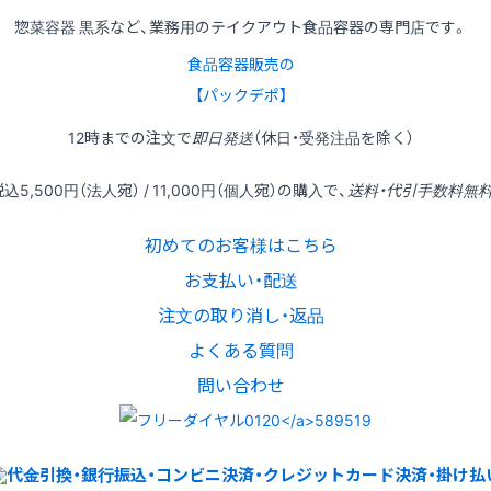
惣菜容器 黒系など、業務用のテイクアウト食品容器の専門店です。
食品容器販売の
【パックデポ】
12時
までの
注文
で
即日発送
（休日・受発注品を除く）
税込
5,500円
（法人宛） /
11,000円
（個人宛）の
購入
で、
送料・代引手数料無
初めてのお客様はこちら
お支払い・配送
注文の取り消し・返品
よくある質問
問い合わせ