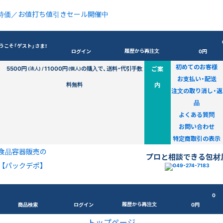
特価／お値打ち値引きセール開催中
うこそ「ゲスト」さま！
履歴から再注文
ログイン
0円
初めてのお客様
5500円
11000円
の購入で、送料・代引手数
ご案
(法人) /
(個人)
お支払い・配送
料無料
内
注文の取り消し・返
品
よくある質問
お問い合わせ
特定商取引の表示
食品容器販売の
プロと相談できる包材
【パックデポ】
0
履歴から再注文
商品検索
ログイン
0円
トップページ