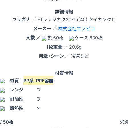
詳細情報
フリガナ
／ FTレンジカク20-15(40) タイカンクロ
メーカー
／
株式会社エフピコ
入数
／
袋 50枚
ケース 600枚
1枚重量
／ 20.6g
用途・シーン
／ 冷凍など
材質情報
材質
PP系-PPF容器
レンジ
○
耐油性
○
断熱性
×
受
/ 50枚