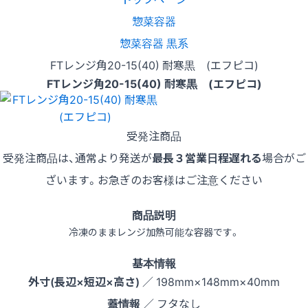
惣菜容器
惣菜容器 黒系
FTレンジ角20-15(40) 耐寒黒 (エフピコ)
FTレンジ角20-15(40) 耐寒黒 (エフピコ)
受発注商品
受発注商品は、通常より発送が
最長３営業日程遅れる
場合がご
ざいます。お急ぎのお客様はご注意ください
商品説明
冷凍のままレンジ加熱可能な容器です。
基本情報
外寸(長辺×短辺×高さ)
／ 198mm×148mm×40mm
蓋情報
／ フタなし