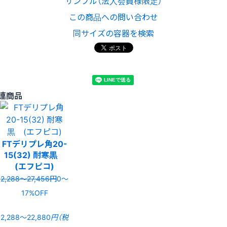
サンプル（法人会員様限定）
この商品への問い合わせ
同サイズの容器を検索
連商品
FTデリプレ角20-
15(32) 耐寒黒
(エフピコ)
2,288〜27,456円
0〜
17%OFF
2,288〜22,880
円（税