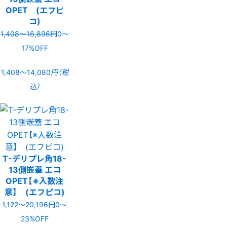
OPET (エフピ
コ)
1,408〜16,896円
0〜
17%OFF
1,408〜14,080
円（税
込）
T-デリプレ角18-
13側嵌蓋 エコ
OPET【※入数注
意】 (エフピコ)
1,122〜20,196円
0〜
23%OFF