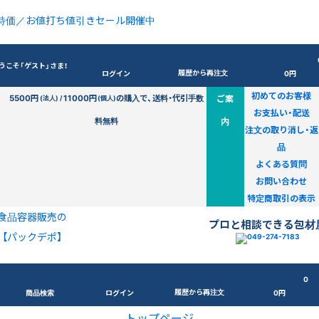
特価／お値打ち値引きセール開催中
うこそ「ゲスト」さま！
履歴から再注文
ログイン
0円
初めてのお客様
5500円
11000円
の購入で、送料・代引手数
ご案
(法人) /
(個人)
お支払い・配送
料無料
内
注文の取り消し・返
品
よくある質問
お問い合わせ
特定商取引の表示
食品容器販売の
プロと相談できる包材
【パックデポ】
0
履歴から再注文
商品検索
ログイン
0円
トップページ