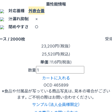
蓋性能情報
対応蓋種
外嵌合蓋
汁漏れ抑制
×
閉めやすさ
○
受
ース / 2000枚
23,200
円（税抜）
25,520円(税込)
単価
：
11.6円(税抜)
数量
カートに入れる
OCD 465899
※食品や付属品が写っている商品写真は、見本の場合がござい
ます。ご不明の際はお問い合わせください。
サンプル（法人会員様限定）