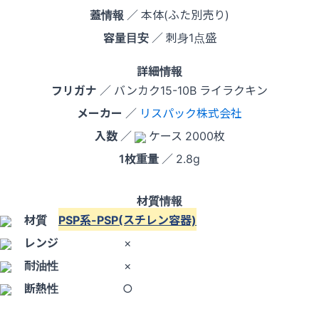
蓋情報
／ 本体(ふた別売り)
容量目安
／ 刺身1点盛
詳細情報
フリガナ
／ バンカク15-10B ライラクキン
メーカー
／
リスパック株式会社
入数
／
ケース 2000枚
1枚重量
／ 2.8g
材質情報
材質
PSP系-PSP(スチレン容器)
レンジ
×
耐油性
×
断熱性
○