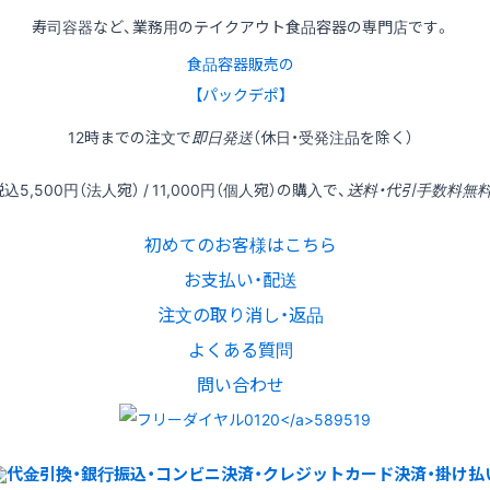
寿司容器など、業務用のテイクアウト食品容器の専門店です。
食品容器販売の
【パックデポ】
12時
までの
注文
で
即日発送
（休日・受発注品を除く）
税込
5,500円
（法人宛） /
11,000円
（個人宛）の
購入
で、
送料・代引手数料無
初めてのお客様はこちら
お支払い・配送
注文の取り消し・返品
よくある質問
問い合わせ