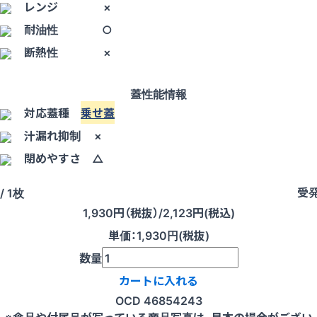
レンジ
×
耐油性
○
断熱性
×
蓋性能情報
対応蓋種
乗せ蓋
汁漏れ抑制
×
閉めやすさ
△
受
/ 1枚
1,930
円（税抜）
/2,123円
(税込)
単価
：
1,930円(税抜)
数量
カートに入れる
OCD 46854243