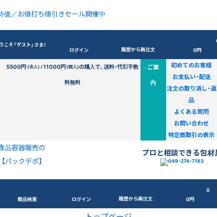
特価／お値打ち値引きセール開催中
うこそ「ゲスト」さま！
履歴から再注文
ログイン
0円
初めてのお客様
5500円
11000円
の購入で、送料・代引手数
ご案
(法人) /
(個人)
お支払い・配送
料無料
内
注文の取り消し・返
品
よくある質問
お問い合わせ
特定商取引の表示
食品容器販売の
プロと相談できる包材
【パックデポ】
0
履歴から再注文
商品検索
ログイン
0円
トップページ