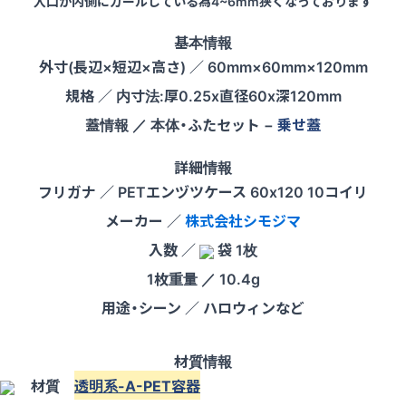
入口が内側にカールしている為4~6mm狭くなっております
基本情報
外寸(長辺×短辺×高さ)
／ 60mm×60mm×120mm
規格
／ 内寸法:厚0.25x直径60x深120mm
蓋情報
／ 本体・ふたセット −
乗せ蓋
詳細情報
フリガナ
／ PETエンヅツケース 60x120 10コイリ
メーカー
／
株式会社シモジマ
入数
／
袋 1枚
1枚重量
／ 10.4g
用途・シーン
／ ハロウィンなど
材質情報
材質
透明系-A-PET容器