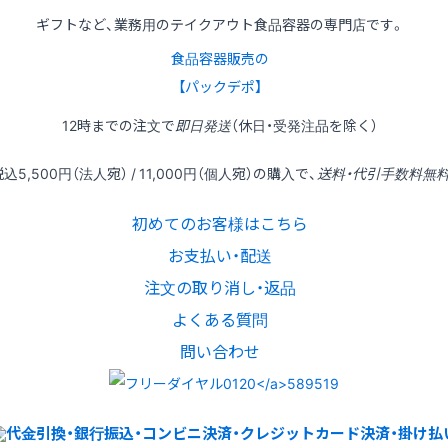
ギフトなど、業務用のテイクアウト食品容器の専門店です。
食品容器販売の
【パックデポ】
12時
までの
注文
で
即日発送
（休日・受発注品を除く）
税込
5,500円
（法人宛） /
11,000円
（個人宛）の
購入
で、
送料・代引手数料無
初めてのお客様はこちら
お支払い・配送
注文の取り消し・返品
よくある質問
問い合わせ