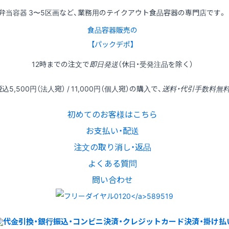
弁当容器 3〜5区画など、業務用のテイクアウト食品容器の専門店です。
食品容器販売の
【パックデポ】
12時
までの
注文
で
即日発送
（休日・受発注品を除く）
税込
5,500円
（法人宛） /
11,000円
（個人宛）の
購入
で、
送料・代引手数料無
初めてのお客様はこちら
お支払い・配送
注文の取り消し・返品
よくある質問
問い合わせ