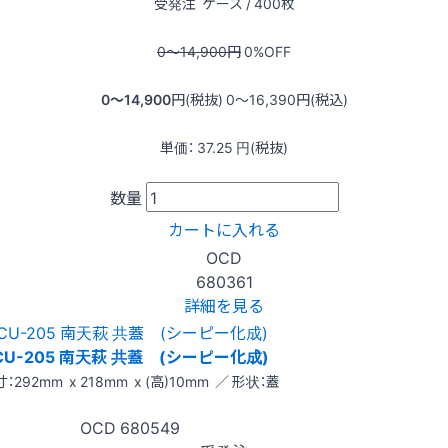
受発注
ケース / 400枚
0〜14,900
円
0
%OFF
0〜14,900
円(税抜)
0〜16,390
円(税込)
単価：
37.25
円(税抜)
数量
カートに入れる
OCD
680361
詳細を見る
CU-205 南天萩 共蓋 (シーピー化成)
：292mm x 218mm x (高)10mm ／ 形状：蓋
OCD
680549