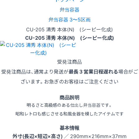
弁当容器
弁当容器 3〜5区画
CU-205 清秀 本体(N) (シーピー化成)
CU-205 清秀 本体(N) (シーピー化成)
受発注商品
受発注商品は、通常より発送が
最長３営業日程遅れる
場合がご
ざいます。お急ぎのお客様はご注意ください
商品説明
明るさと高級感のある仕出し弁当容器です。
昭和レトロも感じさせる和風食器を模したアイテムです
基本情報
外寸(長辺×短辺×高さ)
／ 290mm×216mm×37mm