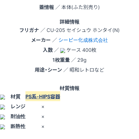
蓋情報
／ 本体(ふた別売り)
詳細情報
フリガナ
／ CU-205 セイシュウ ホンタイ(N)
メーカー
／
シーピー化成株式会社
入数
／
ケース 400枚
1枚重量
／ 29g
用途・シーン
／ 昭和レトロなど
材質情報
材質
PS系-HIPS容器
レンジ
×
耐油性
×
断熱性
×