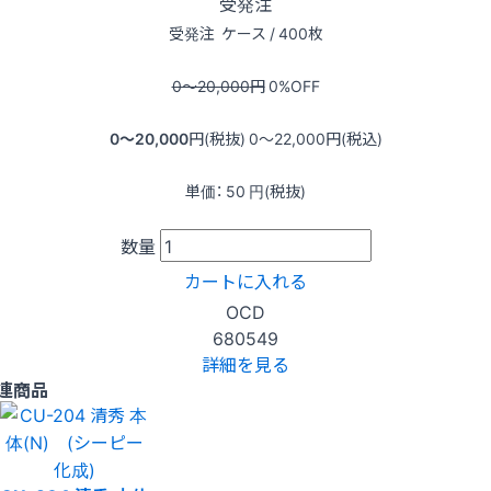
受発注
受発注
ケース / 400枚
0〜20,000
円
0
%OFF
0〜20,000
円(税抜)
0〜22,000
円(税込)
単価：
50
円(税抜)
数量
カートに入れる
OCD
680549
詳細を見る
連商品