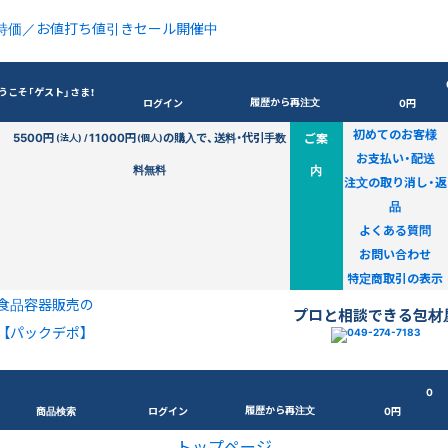
特価／お値打ち値引きセール開催中
うこそ「ゲスト」さま！
履歴から再注文
ログイン
0円
初めてのお客様
5500円
11000円
の購入で、送料・代引手数
ご案
(法人) /
(個人)
お支払い・配送
料無料
内
注文の取り消し・返
品
よくある質問
お問い合わせ
特定商取引の表示
食品容器販売の
プロと相談できる包材
【パックデポ】
0
履歴から再注文
商品検索
ログイン
0円
トップページ