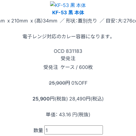
KF-53 黒 本体
m x 210mm x (高)34mm ／ 形状：蓋別売り ／ 目安：大:276cc
電子レンジ対応のカレー容器になります。
OCD
831183
受発注
受発注
ケース / 600枚
25,900
円
0
%OFF
25,900
円(税抜)
28,490
円(税込)
単価：
43.16
円(税抜)
数量