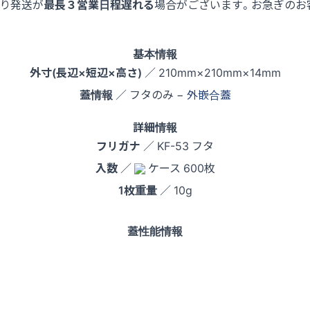
より発送が
最長３営業日程遅れる
場合がございます。お急ぎのお
基本情報
外寸(長辺×短辺×高さ)
／ 210mm×210mm×14mm
蓋情報
／ フタのみ −
外嵌合蓋
詳細情報
フリガナ
／ KF-53 フタ
入数
／
ケース 600枚
1枚重量
／ 10g
蓋性能情報