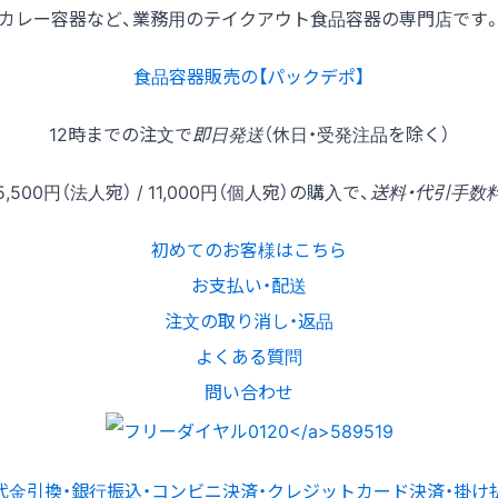
カレー容器など、業務用のテイクアウト食品容器の専門店です
食品容器販売の【パックデポ】
12時
までの
注文
で
即日発送
（休日・受発注品を除く）
5,500円
（法人宛） /
11,000円
（個人宛）の
購入
で、
送料・代引手数
初めてのお客様はこちら
お支払い・配送
注文の取り消し・返品
よくある質問
問い合わせ