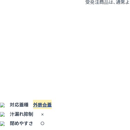
受発注商品は、通常
対応蓋種
外嵌合蓋
汁漏れ抑制
×
閉めやすさ
○