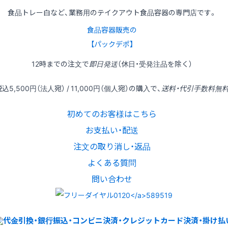
食品トレー白など、業務用のテイクアウト食品容器の専門店です。
食品容器販売の
【パックデポ】
12時
までの
注文
で
即日発送
（休日・受発注品を除く）
税込
5,500円
（法人宛） /
11,000円
（個人宛）の
購入
で、
送料・代引手数料無
初めてのお客様はこちら
お支払い・配送
注文の取り消し・返品
よくある質問
問い合わせ