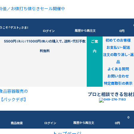
特価／お値打ち値引きセール開催中
うこそ「ゲスト」さま！
履歴から再注文
ログイン
0円
初めてのお客様
5500円
11000円
の購入で、送料・代引手数
ご案
(法人) /
(個人)
お支払い・配送
料無料
内
注文の取り消し・返
品
よくある質問
お問い合わせ
特定商取引の表示
食品容器販売の
プロと相談できる包材
【パックデポ】
0
履歴から再注文
商品検索
ログイン
0円
トップページ