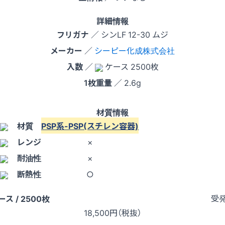
詳細情報
フリガナ
／ シンLF 12-30 ムジ
メーカー
／
シーピー化成株式会社
入数
／
ケース 2500枚
1枚重量
／ 2.6g
材質情報
材質
PSP系-PSP(スチレン容器)
レンジ
×
耐油性
×
断熱性
○
受
ース / 2500枚
18,500
円（税抜）