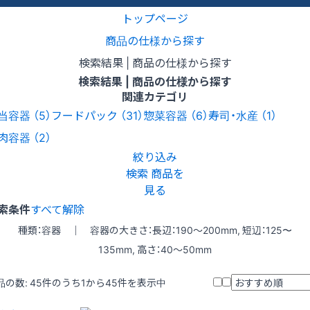
トップページ
商品の仕様から探す
検索結果 | 商品の仕様から探す
検索結果 | 商品の仕様から探す
関連カテゴリ
当容器
（5）
フードパック
（31）
惣菜容器
（6）
寿司・水産
（1）
肉容器
（2）
絞り込み
検索
商品を
見る
索条件
すべて解除
種類：容器 ｜ 容器の大きさ：長辺：190〜200mm, 短辺：125〜
135mm, 高さ：40〜50mm
品の数:
45
件のうち1から45件を表示中