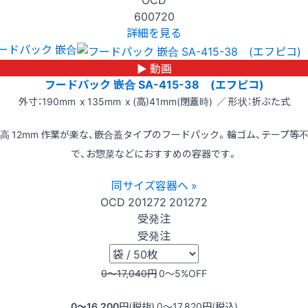
600720
詳細を見る
ードパック 嵌合
▶ 動画
フードパック 嵌合 SA-415-38 (エフピコ)
外寸：190mm x 135mm x (高)41mm(閉蓋時) ／ 形状：折ぶた式
高 12mm 作業が楽な、嵌合蓋タイプのフードパック。輪ゴム、テープ等
で、お惣菜などにおすすめの容器です。
同サイズ容器へ »
OCD
201272
201272
受発注
受発注
0〜17,040
円
0〜5
%OFF
0〜16,200
円(税抜)
0〜17,820
円(税込)