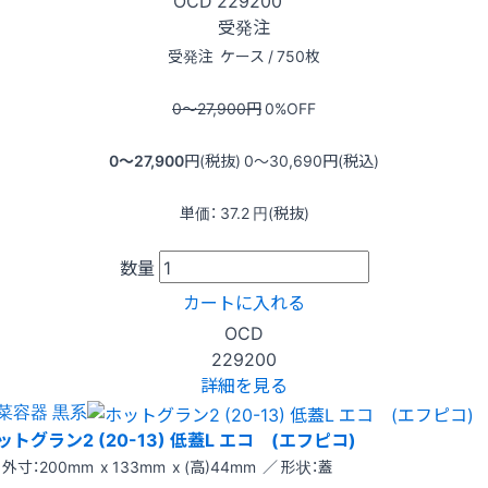
OCD
229200
受発注
受発注
ケース / 750枚
0〜27,900
円
0
%OFF
0〜27,900
円(税抜)
0〜30,690
円(税込)
単価：
37.2
円(税抜)
数量
カートに入れる
OCD
229200
詳細を見る
菜容器 黒系
ットグラン2 (20-13) 低蓋L エコ (エフピコ)
外寸：200mm x 133mm x (高)44mm ／ 形状：蓋