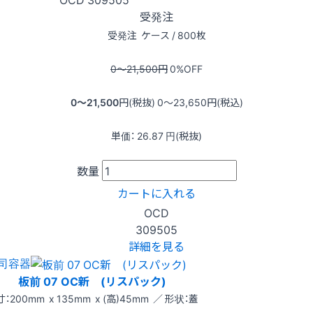
受発注
受発注
ケース / 800枚
0〜21,500
円
0
%OFF
0〜21,500
円(税抜)
0〜23,650
円(税込)
単価：
26.87
円(税抜)
数量
カートに入れる
OCD
309505
詳細を見る
司容器
板前 07 OC新 (リスパック)
：200mm x 135mm x (高)45mm ／ 形状：蓋