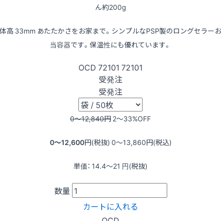
ん約200g
体高 33mm あたたかさをお家まで。シンプルなPSP製のロングセラー
当容器です。保温性にも優れています。
OCD
72101
72101
受発注
受発注
0〜12,840
円
2〜33
%OFF
0〜12,600
円(税抜)
0〜13,860
円(税込)
単価：
14.4〜21
円(税抜)
数量
カートに入れる
OCD