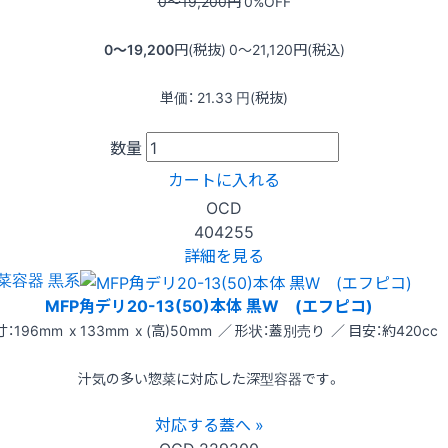
0〜19,200
円
0
%OFF
0〜19,200
円(税抜)
0〜21,120
円(税込)
単価：
21.33
円(税抜)
数量
カートに入れる
OCD
404255
詳細を見る
菜容器 黒系
MFP角デリ20-13(50)本体 黒W (エフピコ)
：196mm x 133mm x (高)50mm ／ 形状：蓋別売り ／ 目安：約420cc
汁気の多い惣菜に対応した深型容器です。
対応する蓋へ »