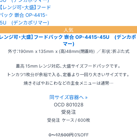
人気
レンジ可・大盛】フードパック 嵌合 OP-4415-45U (デンカ
マー)
外寸：190mm x 135mm x (高)48mm(閉蓋時) ／ 形状：折ぶた式
蓋高 15mm レンジ対応、大盛サイズフードパックです。
トンカツ1枚分が余裕で入る、定番より一回り大きいサイズです。
焼きそばやおこわなどの主食メニューは通常…
同サイズ容器へ »
OCD
801028
受発注
受発注
ケース / 600枚
0〜17,500
円
0
%OFF