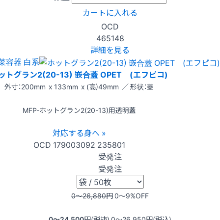
カートに入れる
OCD
465148
詳細を見る
菜容器 白系
ットグラン2(20-13) 嵌合蓋 OPET (エフピコ)
外寸：200mm x 133mm x (高)49mm ／ 形状：蓋
MFP-ホットグラン2(20-13)用透明蓋
対応する身へ »
OCD
179003092
235801
受発注
受発注
0〜26,880
円
0〜9
%OFF
0〜24,500
円(税抜)
0〜26,950
円(税込)