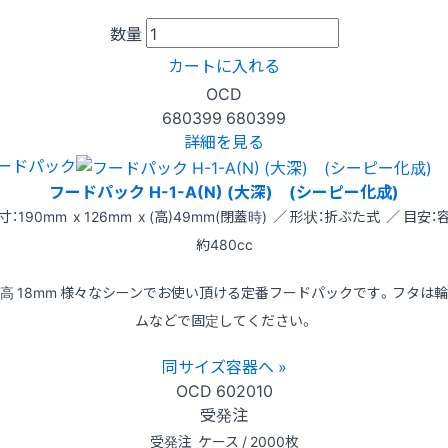
数量
カートに入れる
OCD
680399
680399
詳細を見る
ードパック
フードパック H-1-A(N) (大深) (シーピー化成)
寸：190mm x 126mm x (高)49mm(閉蓋時) ／ 形状：折ぶた式 ／ 目安：
約480cc
高 18mm 様々なシーンでお使い頂ける定番フードパックです。フタは
ムなどで固定してください。
同サイズ容器へ »
OCD
602010
受発注
受発注
ケース / 2000枚