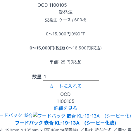
OCD
1100105
受発注
受発注
ケース / 600枚
0〜15,000
円
0
%OFF
0〜15,000
円(税抜)
0〜16,500
円(税込)
単価：
25
円(税抜)
数量
カートに入れる
OCD
1100105
詳細を見る
ードパック 嵌合
フードパック 嵌合 KL-19-13A (シーピー化成)
寸：190mm x 135mm x (高)48mm(閉蓋時) ／ 形状：折ぶた式 ／ 目安：