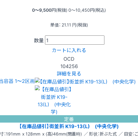
0〜9,500
円(税抜)
0〜10,450
円(税込)
単価：
21.11
円(税抜)
数量
カートに入れる
OCD
104256
詳細を見る
当容器 1〜2区画
定番
【在庫品値引】街並折 K19-13(L) (中央化学)
寸：191mm x 128mm x (高)46mm(閉蓋時) ／ 形状：折ぶた式 ／ 目安：