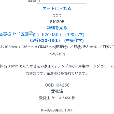
数量
カートに入れる
OCD
610205
詳細を見る
当容器 1〜2区画
街折 K20-13(L) (中央化学)
寸：198mm x 135mm x (高)46mm(閉蓋時) ／ 形状：折ぶた式 ／ 目安：
ん約210g
体高 33mm あたたかさをお家まで。シンプルなPSP製のロングセラー
当容器です。保温性にも優れています。
OCD
104256
受発注
受発注
ケース / 450枚
0〜9,500
円
0
%OFF