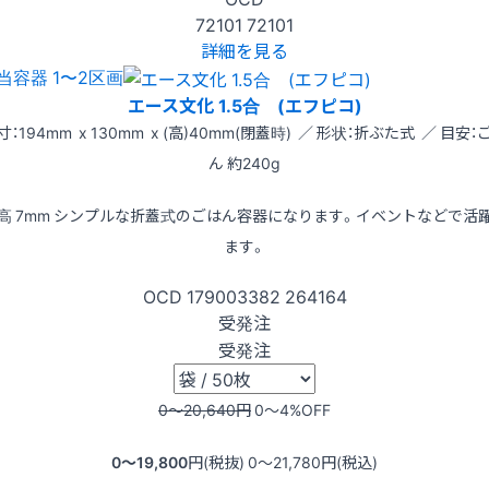
72101
72101
詳細を見る
当容器 1〜2区画
エース文化 1.5合 (エフピコ)
寸：194mm x 130mm x (高)40mm(閉蓋時) ／ 形状：折ぶた式 ／ 目安：
ん 約240g
高 7mm シンプルな折蓋式のごはん容器になります。イベントなどで活
ます。
OCD
179003382
264164
受発注
受発注
0〜20,640
円
0〜4
%OFF
0〜19,800
円(税抜)
0〜21,780
円(税込)