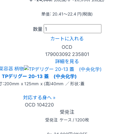
単価：
20.41〜22.4
円(税抜)
数量
カートに入れる
OCD
179003092
235801
詳細を見る
菜容器 柄物
TPデリグー 20-13 蓋 (中央化学)
：200mm x 125mm x (高)40mm ／ 形状：蓋
対応する身へ »
OCD
104220
受発注
受発注
ケース / 1200枚