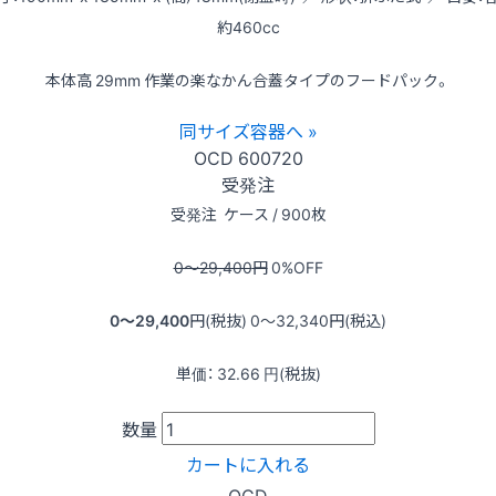
約460cc
本体高 29mm 作業の楽なかん合蓋タイプのフードパック。
同サイズ容器へ »
OCD
600720
受発注
受発注
ケース / 900枚
0〜29,400
円
0
%OFF
0〜29,400
円(税抜)
0〜32,340
円(税込)
単価：
32.66
円(税抜)
数量
カートに入れる
OCD