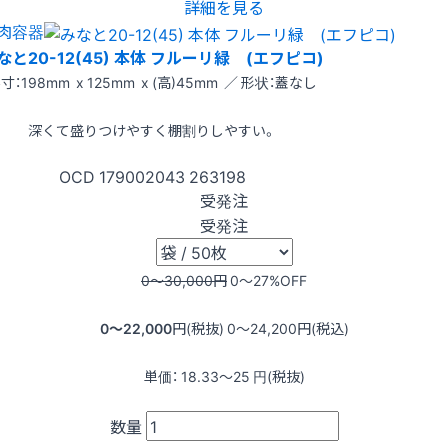
詳細を見る
肉容器
なと20-12(45) 本体 フルーリ緑 (エフピコ)
寸：198mm x 125mm x (高)45mm ／ 形状：蓋なし
深くて盛りつけやすく棚割りしやすい。
OCD
179002043
263198
受発注
受発注
0〜30,000
円
0〜27
%OFF
0〜22,000
円(税抜)
0〜24,200
円(税込)
単価：
18.33〜25
円(税抜)
数量