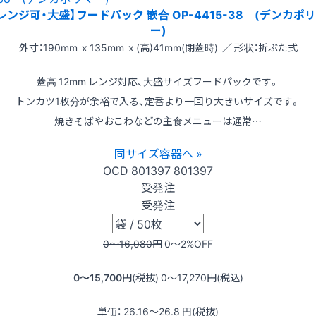
レンジ可・大盛】フードパック 嵌合 OP-4415-38 (デンカポ
ー)
外寸：190mm x 135mm x (高)41mm(閉蓋時) ／ 形状：折ぶた式
蓋高 12mm レンジ対応、大盛サイズフードパックです。
トンカツ1枚分が余裕で入る、定番より一回り大きいサイズです。
焼きそばやおこわなどの主食メニューは通常…
同サイズ容器へ »
OCD
801397
801397
受発注
受発注
0〜16,080
円
0〜2
%OFF
0〜15,700
円(税抜)
0〜17,270
円(税込)
単価：
26.16〜26.8
円(税抜)