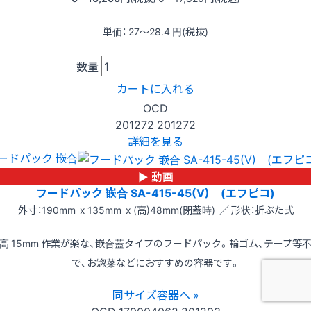
単価：
27〜28.4
円(税抜)
数量
カートに入れる
OCD
201272
201272
詳細を見る
ードパック 嵌合
▶ 動画
フードパック 嵌合 SA-415-45(V) (エフピコ)
外寸：190mm x 135mm x (高)48mm(閉蓋時) ／ 形状：折ぶた式
高 15mm 作業が楽な、嵌合蓋タイプのフードパック。輪ゴム、テープ等
で、お惣菜などにおすすめの容器です。
同サイズ容器へ »
OCD
179004062
201293