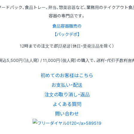
フードパック、食品トレー、弁当、惣菜容器など、業務用のテイクアウト食
容器の専門店です。
食品容器販売の
【パックデポ】
12時
までの
注文
で
即日発送
（休日・受発注品を除く）
税込
5,500円
（法人宛） /
11,000円
（個人宛）の
購入
で、
送料・代引手数料無
初めてのお客様はこちら
お支払い・配送
注文の取り消し・返品
よくある質問
問い合わせ