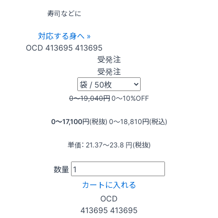
寿司などに
対応する身へ »
OCD
413695
413695
受発注
受発注
0〜19,040
円
0〜10
%OFF
0〜17,100
円(税抜)
0〜18,810
円(税込)
単価：
21.37〜23.8
円(税抜)
数量
カートに入れる
OCD
413695
413695