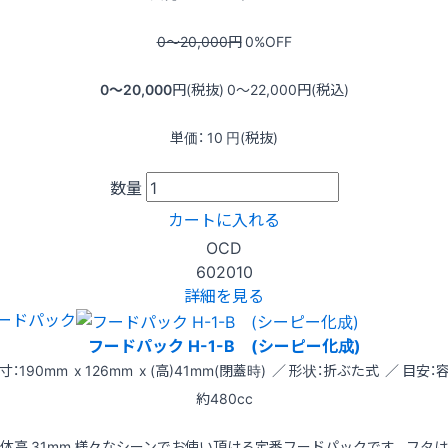
0〜20,000
円
0
%OFF
0〜20,000
円(税抜)
0〜22,000
円(税込)
単価：
10
円(税抜)
数量
カートに入れる
OCD
602010
詳細を見る
ードパック
フードパック H-1-B (シーピー化成)
寸：190mm x 126mm x (高)41mm(閉蓋時) ／ 形状：折ぶた式 ／ 目安：
約480cc
体高 31mm 様々なシーンでお使い頂ける定番フードパックです。フタ