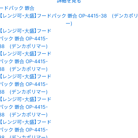
詳細を見る
ードパック 嵌合