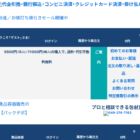
特価／お値打ち値引きセール開催中
うこそ「ゲスト」さま！
履歴から再注文
ログイン
0円
初めてのお客様
5500円
11000円
の購入で、送料・代引手数
ご案
(法人) /
(個人)
お支払い・配送
料無料
内
注文の取り消し・返
品
よくある質問
お問い合わせ
特定商取引の表示
食品容器販売の
プロと相談できる包材
【パックデポ】
0
履歴から再注文
商品検索
ログイン
0円