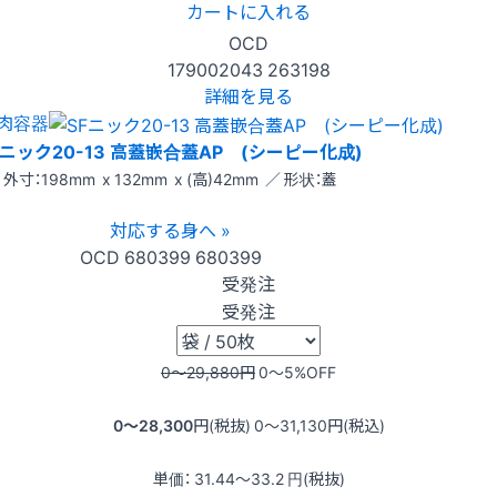
カートに入れる
OCD
179002043
263198
詳細を見る
肉容器
Fニック20-13 高蓋嵌合蓋AP (シーピー化成)
外寸：198mm x 132mm x (高)42mm ／ 形状：蓋
対応する身へ »
OCD
680399
680399
受発注
受発注
0〜29,880
円
0〜5
%OFF
0〜28,300
円(税抜)
0〜31,130
円(税込)
単価：
31.44〜33.2
円(税抜)