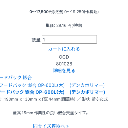
0〜17,500
円(税抜)
0〜19,250
円(税込)
単価：
29.16
円(税抜)
数量
カートに入れる
OCD
801028
詳細を見る
ードパック 嵌合
フードパック 嵌合 OP-600L(大) (デンカポリマー)
：190mm x 130mm x (高)44mm(閉蓋時) ／ 形状：折ぶた式
蓋高 15mm 作業性の良い嵌合穴無タイプ。
同サイズ容器へ »