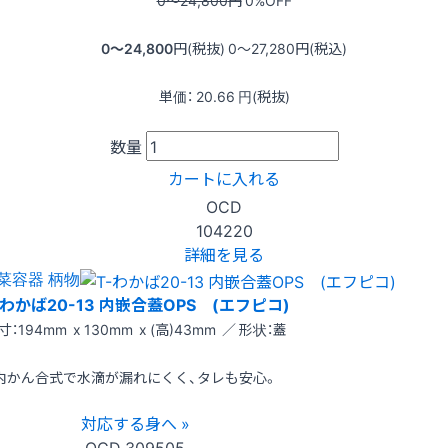
0〜24,800
円
0
%OFF
0〜24,800
円(税抜)
0〜27,280
円(税込)
単価：
20.66
円(税抜)
数量
カートに入れる
OCD
104220
詳細を見る
菜容器 柄物
-わかば20-13 内嵌合蓋OPS (エフピコ)
寸：194mm x 130mm x (高)43mm ／ 形状：蓋
内かん合式で水滴が漏れにくく、タレも安心。
対応する身へ »
OCD
309505