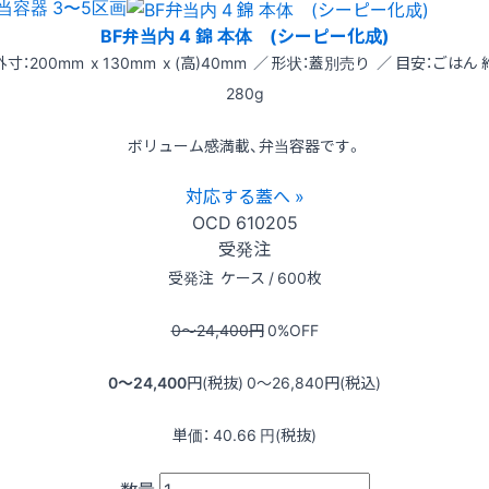
当容器 3〜5区画
BF弁当内 4 錦 本体 (シーピー化成)
外寸：200mm x 130mm x (高)40mm ／ 形状：蓋別売り ／ 目安：ごはん 
280g
ボリューム感満載、弁当容器です。
対応する蓋へ »
OCD
610205
受発注
受発注
ケース / 600枚
0〜24,400
円
0
%OFF
0〜24,400
円(税抜)
0〜26,840
円(税込)
単価：
40.66
円(税抜)