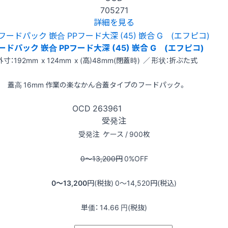
705271
詳細を見る
ードパック 嵌合 PPフード大深 (45) 嵌合 G (エフピコ)
外寸：192mm x 124mm x (高)48mm(閉蓋時) ／ 形状：折ぶた式
蓋高 16mm 作業の楽なかん合蓋タイプのフードパック。
OCD
263961
受発注
受発注
ケース / 900枚
0〜13,200
円
0
%OFF
0〜13,200
円(税抜)
0〜14,520
円(税込)
単価：
14.66
円(税抜)