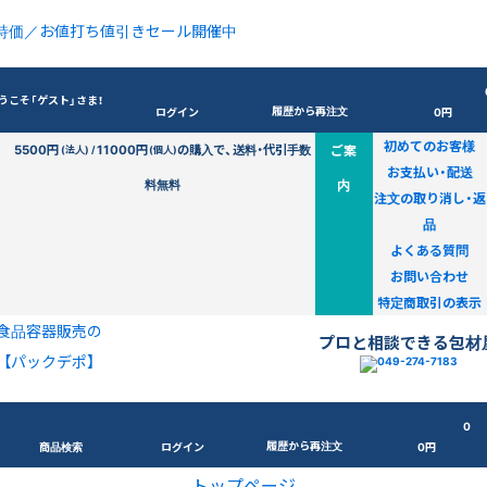
特価／お値打ち値引きセール開催中
うこそ「ゲスト」さま！
履歴から再注文
ログイン
0円
初めてのお客様
5500円
11000円
の購入で、送料・代引手数
ご案
(法人) /
(個人)
お支払い・配送
料無料
内
注文の取り消し・返
品
よくある質問
お問い合わせ
特定商取引の表示
食品容器販売の
プロと相談できる包材
【パックデポ】
0
履歴から再注文
商品検索
ログイン
0円
トップページ