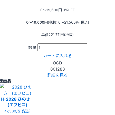
0〜19,600
円
0
%OFF
0〜19,600
円(税抜)
0〜21,560
円(税込)
単価：
21.77
円(税抜)
数量
カートに入れる
OCD
801288
詳細を見る
連商品
H-2028 ひのき
(エフピコ)
47,300
円（税込）