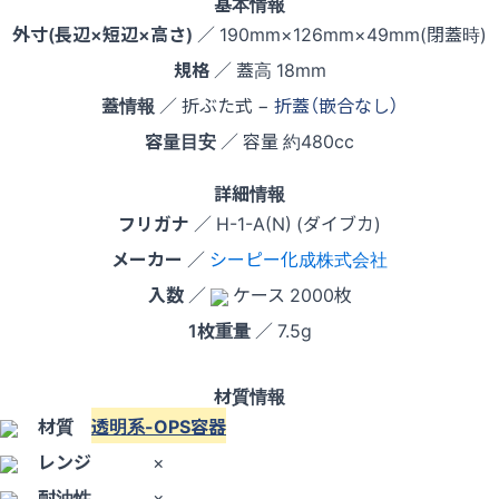
基本情報
外寸(長辺×短辺×高さ)
／ 190mm×126mm×49mm(閉蓋時)
規格
／ 蓋高 18mm
蓋情報
／ 折ぶた式 −
折蓋（嵌合なし）
容量目安
／ 容量 約480cc
詳細情報
フリガナ
／ H-1-A(N) (ダイブカ)
メーカー
／
シーピー化成株式会社
入数
／
ケース 2000枚
1枚重量
／ 7.5g
材質情報
材質
透明系-OPS容器
レンジ
×
耐油性
×