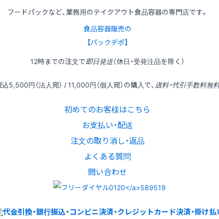
フードパックなど、業務用のテイクアウト食品容器の専門店です。
食品容器販売の
【パックデポ】
12時
までの
注文
で
即日発送
（休日・受発注品を除く）
税込
5,500円
（法人宛） /
11,000円
（個人宛）の
購入
で、
送料・代引手数料無
初めてのお客様はこちら
お支払い・配送
注文の取り消し・返品
よくある質問
問い合わせ