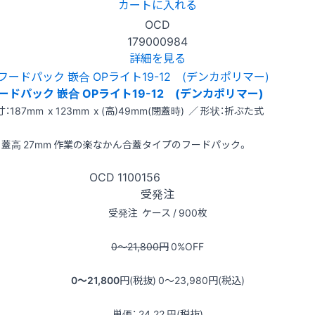
カートに入れる
OCD
179000984
詳細を見る
ードパック 嵌合 OPライト19-12 (デンカポリマー)
：187mm x 123mm x (高)49mm(閉蓋時) ／ 形状：折ぶた式
蓋高 27mm 作業の楽なかん合蓋タイプのフードパック。
OCD
1100156
受発注
受発注
ケース / 900枚
0〜21,800
円
0
%OFF
0〜21,800
円(税抜)
0〜23,980
円(税込)
単価：
24.22
円(税抜)