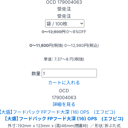
OCD
179004063
受発注
受発注
0〜12,800
円
0〜8
%OFF
0〜11,800
円(税抜)
0〜12,980
円(税込)
単価：
7.37〜8
円(税抜)
数量
カートに入れる
OCD
179004063
詳細を見る
【大盛】フードパック FPフード大深 (16) OPS (エフピコ)
外寸：192mm x 123mm x (高)46mm(閉蓋時) ／ 形状：折ぶた式