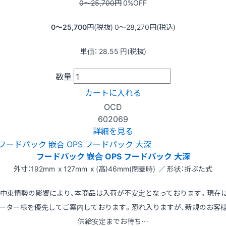
0〜25,700
円
0
%OFF
0〜25,700
円(税抜)
0〜28,270
円(税込)
単価：
28.55
円(税抜)
数量
カートに入れる
OCD
602069
詳細を見る
フードパック 嵌合 OPS フードパック 大深
外寸：192mm x 127mm x (高)46mm(閉蓋時) ／ 形状：折ぶた式
※中東情勢の影響により、本商品は入荷が不安定となっております。現在
ーター様を優先してご案内しております。恐れ入りますが、新規のお客
供給安定までお待ち…