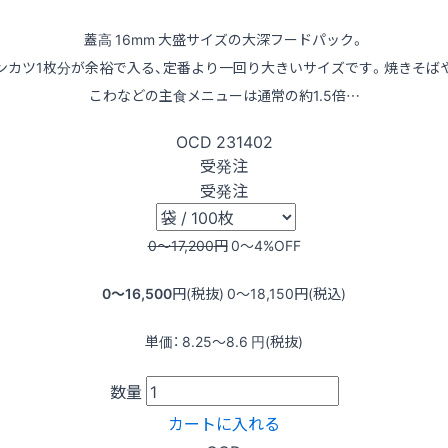
蓋高 16mm 大盛サイズの大深フードパック。
ンカツ1枚分が余裕で入る、定番より一回り大きいサイズです。焼きそば
こわなどの主食メニューは通常の約1.5倍…
OCD
231402
受発注
受発注
0〜17,200
円
0〜4
%OFF
0〜16,500
円(税抜)
0〜18,150
円(税込)
単価：
8.25〜8.6
円(税抜)
数量
カートに入れる