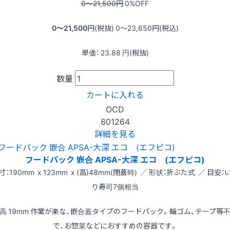
0〜21,500
円
0
%OFF
0〜21,500
円(税抜)
0〜23,650
円(税込)
単価：
23.88
円(税抜)
数量
カートに入れる
OCD
801264
詳細を見る
フードパック 嵌合 APSA-大深 エコ (エフピコ)
寸：190mm x 123mm x (高)48mm(閉蓋時) ／ 形状：折ぶた式 ／ 目安：
り寿司7個相当
高 19mm 作業が楽な、嵌合蓋タイプのフードパック。輪ゴム、テープ等
で、お惣菜などにおすすめの容器です。