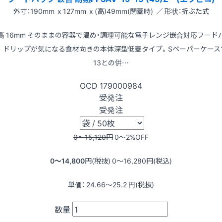
外寸：190mm x 127mm x (高)49mm(閉蓋時) ／ 形状：折ぶた式
高 16mm そのままの容器で温め・調理可能な電子レンジ嵌合対応フード
。ドリップが気になる食材向きの本体深型低蓋タイプ。Sペーパーケース1
13との併…
OCD
179000984
受発注
受発注
0〜15,120
円
0〜2
%OFF
0〜14,800
円(税抜)
0〜16,280
円(税込)
単価：
24.66〜25.2
円(税抜)
数量