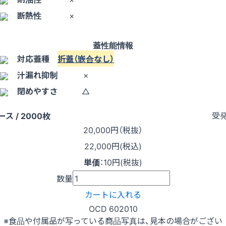
断熱性
×
蓋性能情報
対応蓋種
折蓋（嵌合なし）
汁漏れ抑制
×
閉めやすさ
△
受
ース / 2000枚
20,000
円（税抜）
22,000円(税込)
単価
：
10円(税抜)
数量
カートに入れる
OCD 602010
※食品や付属品が写っている商品写真は、見本の場合がござい