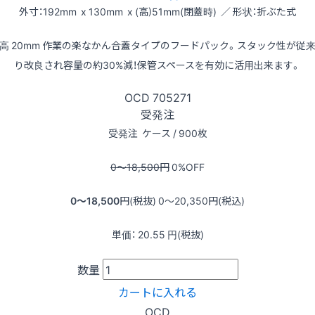
外寸：192mm x 130mm x (高)51mm(閉蓋時) ／ 形状：折ぶた式
高 20mm 作業の楽なかん合蓋タイプのフードパック。スタック性が従
り改良され容量の約30%減！保管スペースを有効に活用出来ます。
OCD
705271
受発注
受発注
ケース / 900枚
0〜18,500
円
0
%OFF
0〜18,500
円(税抜)
0〜20,350
円(税込)
単価：
20.55
円(税抜)
数量
カートに入れる
OCD