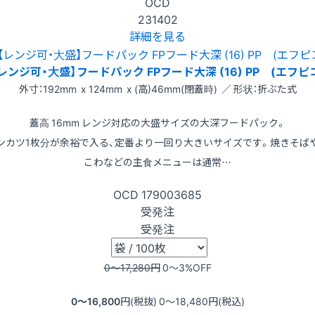
OCD
231402
詳細を見る
レンジ可・大盛】フードパック FPフード大深 (16) PP (エフピ
外寸：192mm x 124mm x (高)46mm(閉蓋時) ／ 形状：折ぶた式
蓋高 16mm レンジ対応の大盛サイズの大深フードパック。
ンカツ1枚分が余裕で入る、定番より一回り大きいサイズです。焼きそば
こわなどの主食メニューは通常…
OCD
179003685
受発注
受発注
0〜17,280
円
0〜3
%OFF
0〜16,800
円(税抜)
0〜18,480
円(税込)